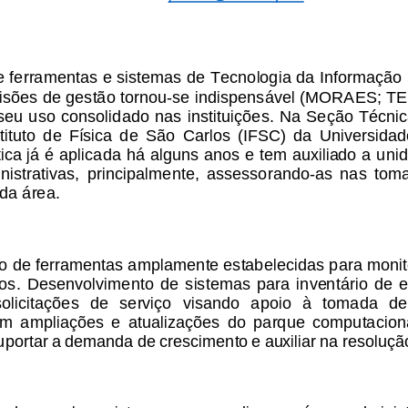
e
ferramentas
e
sistemas
de
Tecnologia
da
Informação
isões
de
gestão
tornou
-
se
indispensável
(MORAES;
TE
seu
uso
consolidado
nas
instituições.
Na
Seção
Técni
tituto
de
Física
de
São
Carlos
(IFSC)
da
Universidad
tica
já
é 
aplicada
há
alguns
anos
e
tem
auxiliado
a
uni
nistrativas,
principalmente,
assessorando
-
as
nas
tom
da
área.
ão
de
ferramentas
amplamente
estabelecidas
para
monit
os.
Desenvolvimento
de
sistemas
para
inventário
de
e
solicitações
de
serviço
visando
apoio
à
tomada
de
em
ampliações
e
atualizações
do
parque
computacion
uportar
a
demanda
de
crescimento
e
auxiliar
na
resoluçã