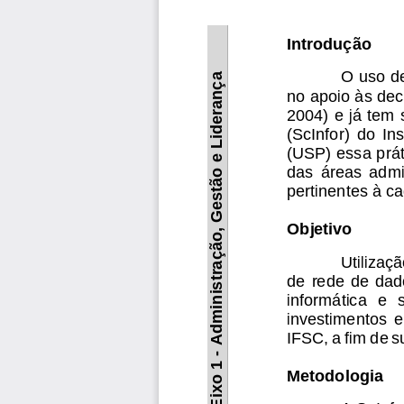
Introdução
O
uso
d
Liderança
no
apoio
às
dec
2004)
e
já
tem
(ScInfor)
do
Ins
(USP)
essa
prá
e
das
áreas
admi
Administração, Gestão
pertinentes
à
ca
Objetivo
Utilizaç
de
rede
de
dad
informática
e
investimentos
IFSC,
a
fim
de
s
-
1
Metodologia
Eixo