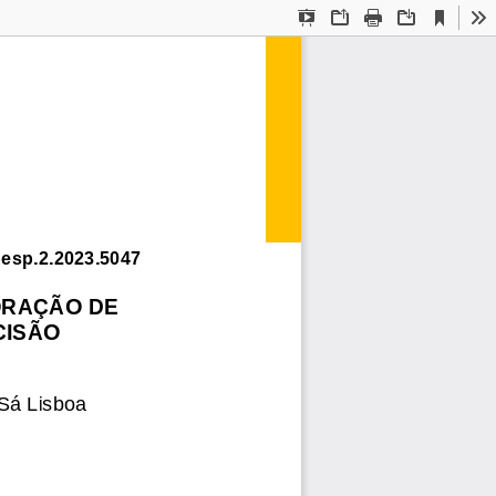
Current
Presentation
Open
Print
Download
To
View
Mode
esp.2.2023.5047
ORAÇÃO
DE
CISÃO
Sá
Lisboa