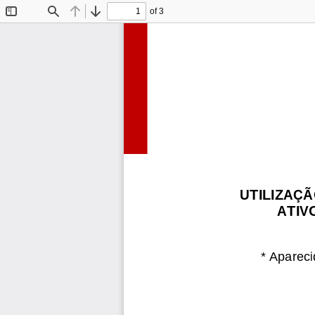
of 3
Toggle
Find
Previous
Next
Sidebar
UTILIZAÇ
ATIV
*
Apareci