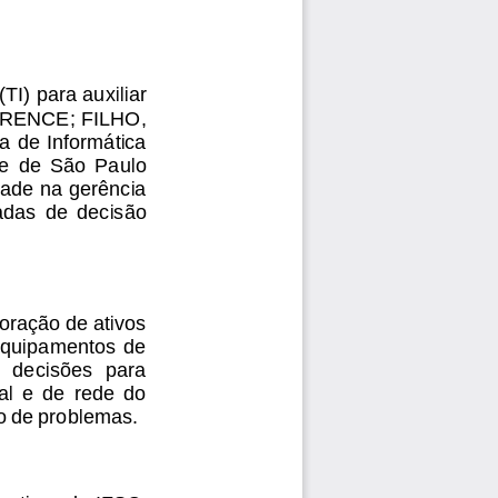
(TI)
para
auxiliar
RENCE;
FILHO,
ca
de
Informática
e
de
São
Paulo
dade
na 
gerência
adas
de
decisão
oração
de
ativos
quipamentos
de
decisões
para
al
e
de
rede
do
o
de
problemas.