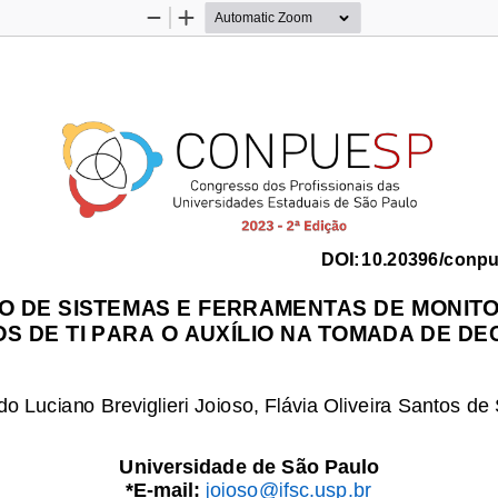
Zoom
Zoom
Out
In
DOI:
10.20396/conpu
ÃO
DE 
SISTEMAS
E 
FERRAMENTAS
DE 
MONIT
OS
DE TI PARA
O
AUXÍLIO
NA
TOMADA
DE 
DE
do
Luciano
Breviglieri
Joioso,
Flávia
Oliveira
Santos
de
Universidade
d
e
São 
Paulo
*E
-
mail: 
joioso@ifsc.usp.br