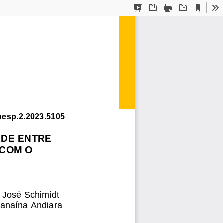
Current
Presentation
Open
Print
Download
To
View
Mode
uesp.2.2023.5105
DE ENTRE 
COM O 
 José Schimidt 
Janaína Andiara 