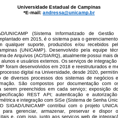
Universidade
E
stadual de 
C
ampinas
*E
-
mail:
andressa@unicamp.br
AD/
UNICAMP 
(Sistema   Informatizado   de   Gestão   
mplantado em 2015, é o sistema para o gerenciament
em  qualquer  suporte,  produzidos  e/ou  recebidos  pe
ampinas  (
UNICAMP
)
. 
D
esenvolvido  pela  equipe  téc
tema de Arquivos (AC/SIARQ)
, 
a
tualmente possui mais d
o alunos e usuários externos.
Os serviços de integração 
P 
foram desenvolvidos em 2018
e reestruturados e m
processo digital na Universidade, desde 2020, permit
o
de  diversos  processos  dos  sistemas  de  negócios  e 
rmação.
São  compostos  por  documentação  com  o
a  serem  preenchidos  em  cada  serviço;  exposição  do
pecificação  REST  API;  autenticação  e  autorização
imétrica e integração com
SiSe (Sistema de Senha Únic
O  SIGAD/
UNICAMP 
contribui  com  o  projeto 
UNICAM
 para   gerenciar,   armazenar,   preservar   e   dispor   
ais  e,  com  isso,  junto  aos  serviços  web  de  int
egraçã