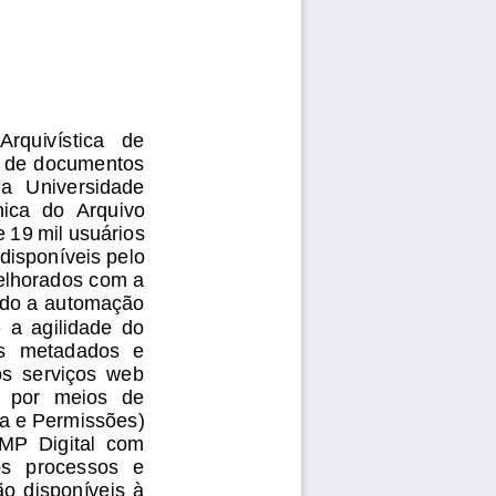
Arquivística   de 
o de documentos 
la  Unive
rsidade 
nica 
do  Arquivo 
e 1
9
mil usuários 
disponíveis 
pelo 
elhorados com a 
indo a automação
 a  agilidade  do 
s  metadados  e 
s  serviços  web 
  por  meios  de 
a e Permissões) 
P  Digital  com 
os   processos   e 
o  disponíveis  à 