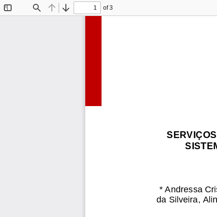
of 3
Toggle
Find
Previous
Next
Sidebar
SERVIÇOS
SISTE
*
Andressa Cri
da Silveira, Al