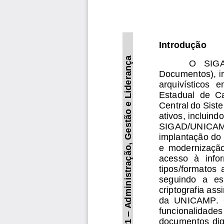
Introdução
a
O   SIG
ideranç
Documentos), i
arquivísticos  
Estadual  de  C
L
ão e 
Central do Sis
ativos, incluind
st
SIGAD/
UNICAM
e
implantação do 
G
e  modernizaçã
ão,
acesso  à  i
nfo
ministraç
tipos/formatos  
seguindo  a  es
criptografia ass
da 
UNICAMP
.
d
A
funcionalidades  
–
documentos  digit