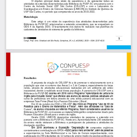
O  objetivo  principal  deste  relato  de  experiência  é  de  apresentar  todas  as 
atividades de extensão desenvolvidas pela Biblioteca da PUSP
-
SC em parceria com o 
Centro  de  Incl
usão  Social  USP  São  Carlos  (C
IS
-
USP
)  e  com  o  Laboratório  de 
Investigações  em  Ensino  de  Ciências  Naturais  (LINECIN)  do  Instituto  de  Química  da 
USP São Carlos, no período que compreende os anos de 2015
-
2022.
Metodologia
Este  arti
go  é  um  relato  de  experiência 
das  atividades  desenvolvid
as  pela 
Biblioteca  da  PUSP
-
SC  relacionadas  a  extensão 
universitária
,  que  se  enquadram  no 
ODS  4  da  Agenda  203
0.  O  levantamento  dos  dados 
foi  realizado  nas  planilhas  de 
cadastros de atividades do sistema de gestão da biblioteca.
1
Congr. Prof. Univ. Estaduais de São Paulo, Campinas, SP, n.2, e023
062
, 2023 
–
ISSN: 2237
-
4221
Resultados
A p
roposta de cr
iação do CIS
-
USP 
foi a de promover o relacionamento com a 
população  que  vive  no  entorno  das  Áreas  1  e  2  do  Campus,  especialmente  de  baixa 
renda,  através  de  atividades  educacionais  realizadas  em  um  ambiente  até  então 
inacessível, devido à realidade social 
dessa po
pulação. A parceria do CIS
-
USP
com a 
Biblioteca da PUSP
-
SC ocorreu em 2016 com o Programa “Aprendizado de Leitura de 
Inglês para Inclusão Social” que oferece aos alunos de escolas públicas estaduais um 
curso  de  proficiência  em  leitura  através  de  um
a  sólida  parceria  educacional  com  as 
empresas Tese Prime (Read In) e Pearson Education | Brasil.
deu início ao Programa “Uso de Kit de 
Em 10 
de outubro de 2018 o CIS
-
USP 
Robótica para o Ensino de Matemática e Física”. Além das atividades na “Sala de 
Cursos
”, os alunos vinculados ao referido Programa, foram considerados usuários da 
Biblioteca da PUSP
-
SC, com acesso ao material bibliográfico complementar doado pela 
Pearson Education | Brasil para o ensino de inglês. 
Desde  2016,  LINECIN 
desenvolve  atividades 
de  pesquisa  e  extensão  em 
parceria com a Biblioteca da PUSP
-
SC. Neste ano, Aproximadamente 230 estudantes 
de  ensino  médio  visitaram  a  Biblioteca  e  participaram  de  palestras  e  ativ
idades  de 
divulgação científica.
Em  2018  aconteceu  a  Exposição  “Degradação  de
compostos   orgânicos 
contami
nantes: contribuições do GPEA 
–
IQSC para o meio ambiente”, além de palestras 
e  experimentos  na  Sala  Multifuncional  e  na  Sala  de  Cursos  respectivamente,  com 
participação de 290 estudantes de 11 
turmas 
de ensino médio de escolas p
úblicas da 