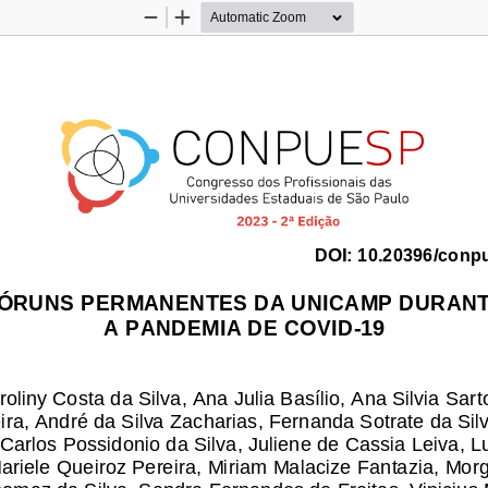
Zoom
Zoom
Out
In
DOI:
10.20396/conp
ÓRUNS PERMANENTES DA UNICAMP DURANT
A PANDEMIA DE COVID
-
19
liny Costa da Silva, Ana Julia Basílio, Ana Silvia Sarto
ira, André da Silva Zacharias, Fernanda Sotrate da Sil
 Carlos 
Possidonio da Silva, Juliene de Cassia Leiva, 
ariele Queiroz Pereira, Miriam Malacize Fantazia, Mor