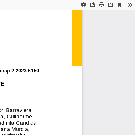
Current
Presentation
Open
Print
Download
To
View
Mode
uesp.2.2023.5150
E 
ri Barraviera 
va, Guilherme 
Ludmila Cândida 
gana Murcia, 