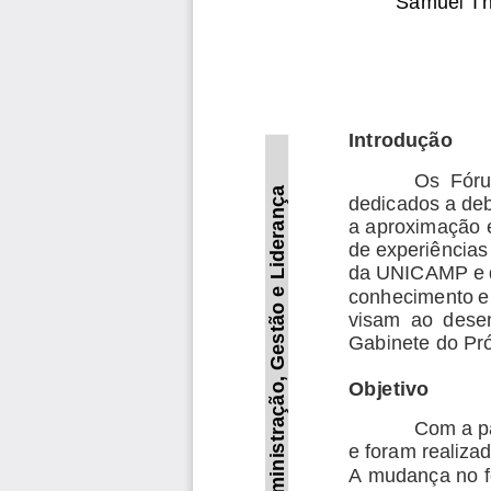
Samuel Tho
Introdução
Os  Fóru
Liderança
dedicados a deb
a aproximação 
de experiências
da 
UNICAMP
e
ão e 
conhecimento e 
visam  ao  desen
est
Gabinete do Pr
G
ão, 
Objetivo
raç
Com a p
dminist
e foram realiza
A mudança no fo