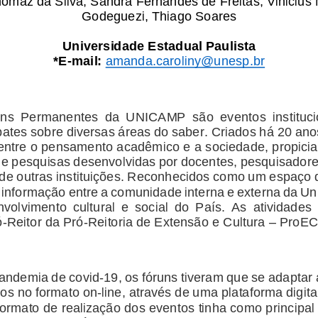
maz da Silva, Sandra Fernandes de Freitas, Vinicius 
Godeguezi, Thiago Soares
Universidade 
Estadual Paulista
*E
-
mail: 
amanda.caroliny@unesp.br
ns  Permanentes  da 
UNICAMP
são  eventos  instituci
ates sobre diversas áreas do saber. Criados há 20 ano
entre o pensamento acadêmico e a sociedade, propicia
 e pesquisas desenvolvidas por docentes, pesquisadores
 de outras instituições. Reconhecidos como um espaço 
informação entre a comunidade interna e externa da Un
volvimento  cultural  e  social  do  País.  As  atividades 
–
ó
-
Reitor da Pró
-
Reitoria de Extensão e Cultura 
ProEC
andemia de covid
-
19, os fóruns tiveram que se adaptar 
dos no formato on
-
line, através de uma plataforma digita
rmato de realização dos eventos tinha como prin
cipal