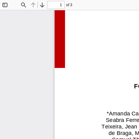
of 3
Toggle
Find
Previous
Next
Sidebar
F
*Amanda Caro
Seabra Ferre
Teixeira, Jean
de Braga, M