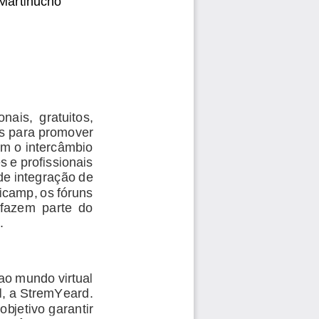
Martinucho 
onais,  gratuitos, 
s pa
ra promover 
m o intercâmbio 
 e profissionais 
de integraç
ão de 
icamp, os fóruns 
 fazem  parte  do 
.
ao mundo virtual 
l, a StremYeard. 
 objetivo garantir 