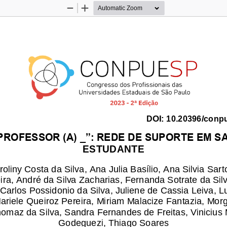
Zoom
Zoom
Out
In
DOI:
10.20396/conp
 PROFESSOR (A) _”: REDE DE SUPORTE EM S
ESTUDANTE
liny Costa da Silva, Ana Julia Basílio, Ana Silvia Sarto
ira, André da Silva Zacharias, Fernanda Sotrate da Sil
 Carlos 
Possidonio da Silva, Juliene de Cassia Leiva, 
ariele Queiroz Pereira, Miriam Malacize Fantazia, Mor
maz da Silva, Sandra Fernandes de Freitas, Vinicius 
Godeguezi, Thiago Soares