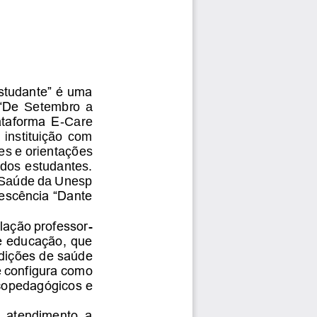
studante” é uma 
“De 
Setembro  a 
ataforma E
-
Care 
 instituição  com 
es e orient
ações 
dos estudantes. 
e Saúde da Unesp 
escência “Dante 
elação professor
-
e educação, que 
ndições de saúde 
e configura como 
icopedagógicos e 
  atendimento  a 