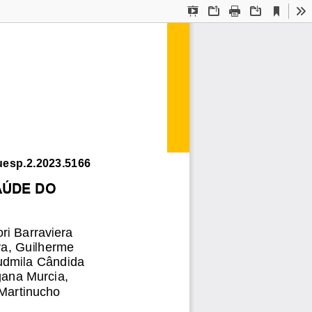
Current
Presentation
Open
Print
Download
To
View
Mode
uesp.2.2023.5166
AÚDE DO 
ri Barraviera 
va, Guilherme 
Ludmila Cândida 
gana Murcia, 
Martinucho 