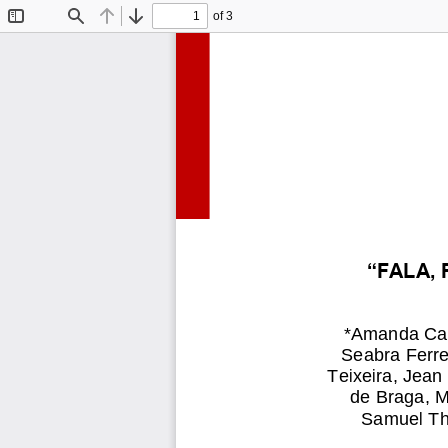
of 3
Toggle
Find
Previous
Next
Sidebar
“FALA,
*Amanda Caro
Seabra Ferre
Teixeira, Jean
de Braga, M
Samuel Tho