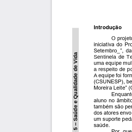
Introdução
O projet
iniciativa do 
Setembro_”, da
Saúde e Qualidade de Vida
Sentinela  de  Te
uma equipe mult
a respeito de p
A equipe foi fo
(CSUNESP), bem
Moreira Leite” 
Enquanto
aluno no âmbito
também são per
dos atores envo
um suporte ped
saúde.
–
Por  ques