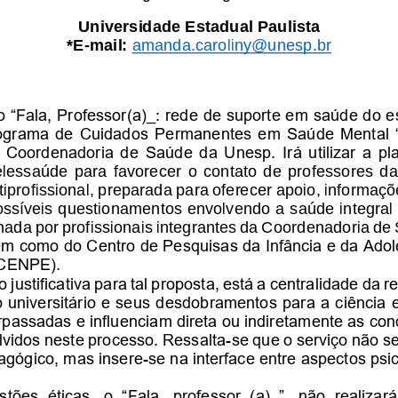
Universidade Estadu
al Paulista
*E
-
mail: 
amanda.caroliny@unesp.br
o “Fala, Professor(a)_: rede de suporte em saúde do e
Programa de Cuidados Permanentes em Saúde Mental 
 Coordenadoria de Saúde da Unesp. Irá utilizar a pl
lessaúde  para  favorecer  o  contato  de  professores  da 
iprofissional, preparada para oferecer apoio, informaçõ
ossíveis questionamentos envolvendo a saúde integral 
rmada por profissionais integrantes da Coordenadoria d
 como do Centro de Pesquisas da Infância e da Adol
(CENPE).
 justificativa para tal proposta, está a centralidade da r
 universitário e seus desdobramentos para a ciência 
passadas e inf
luenciam direta ou indiretamente as co
lvidos neste processo. Ressalta
-
se que 
o serviço não s
agógico, mas insere
-
se na interface entre aspectos ps
tões  éticas,  o 
“
Fala,  professor  (a)_
”, 
não  realizará