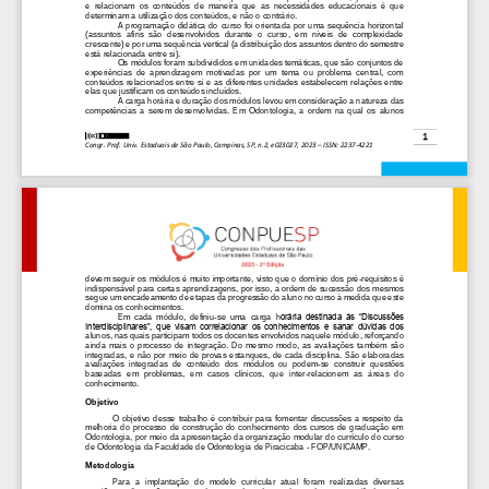
e  relacionam  os  conteúdos  de  maneira  que  as  necessidades  educacionais  é  que 
determinam a utilização dos conteúdos, e não o co
ntrário. 
A  programação  didática  do  curso  foi  orientada  por  uma  sequência  horizontal 
(assuntos  afins  são  desenvolvidos  durante  o  curso,  em  níveis  de  complexidade 
crescente) e por uma sequência vertical (a distribuição dos assuntos dentro do semestre 
está r
elacionada entre si). 
Os módulos foram subdivididos em unidades temáticas, que são conjuntos de 
experiências  de  aprendizagem  motivadas  por  um  tema  ou  problema  central,  com 
conteúdos relacionados entre si e as diferentes unidades estabelecem relações entre
elas que justificam os conteúdos incluídos. 
A carga horária e duração dos módulos levou em consideração a natureza das 
competências  a  serem  desenvolvidas.  Em  Odontologia,  a  ordem  na  qual  os  alunos 
1
Congr. Prof. Univ. Estaduais de São 
Paulo, Campinas, SP, n.2, e023027
, 2023 
–
ISSN: 2237
-
4221
devem seguir os módulos é muito importante, visto que o d
omínio dos pré
-
requisitos é 
indispensável para certas aprendizagens, por isso, a ordem de sucessão dos mesmos 
segue um encadeamento de etapas da progressão do aluno no curso à medida que este 
domina os conhecimentos. 
Em  cada  módulo,  definiu
-
se  uma  carga  h
orária  destinada  às  “Discussões 
Interdisciplinares”,  que  visam  correlacionar  os  conhecimentos  e  sanar  dúvidas  dos 
alunos, nas quais participam todos os docentes envolvidos naquele módulo, reforçando 
ainda  mais  o  processo  de  integração.  Do  mesmo  modo,  as  av
aliações  também  são 
integradas,  e  não  por  meio  de  provas  estanques,  de  cada  disciplina.  São  elaboradas 
avaliações  integradas  de  conteúdo  dos  módulos  ou  podem
-
se  construir  questões 
baseadas  em  problemas,  em  casos  clínicos,  que  inter
-
relacionem  as  áreas  do 
c
onhecimento. 
Objetivo
O  objetivo  desse  trabalho  é  contribuir  para  fomentar  discussões  a  respeito  da 
melhoria  do  processo  de  construção  do  conhecimento  dos  cursos  de  graduação  em 
Odontologia, por meio da apresentação da organização modular do currículo d
o curso 
de Odontologia da Faculdade de Odontologia de Piracicaba 
-
FOP/UNICAMP. 
Metodologia
Para  a  implantação  do  modelo  curricular  atual  foram  realizadas  diversas 