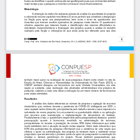
busca
-
se identificar o quanto ainda pode ser aperfeiçoado para que os docentes tenham 
maior tempo para a pesqui
sa e incentivo em buscar novos financiamentos. 
Metodologia
A obtenção de dados foi realizada através de análise da quantidade de projetos 
e valores de recurso captados nos últimos 10 anos, período que considera a designação 
da  Seção  para 
apoio  aos  pesquisadores,  bem  como  o  envio  de  questionário  aos 
docentes  que  tiveram  auxílios  aprovados  de  pesquisa 
neste  interim.  O  questionário 
abordou  aspectos  que  trataram  desde  a  identificação  das  maiores  dificuldades  na 
submissão,  desenvolvimento  e
finalização  dos  projetos
,  quanto  à  análise  do  trabalho 
realizado  pela  Seção  e  indicações  do  que  ainda  pode  ser  oferecido 
para  que  eles 
1
Congr. Prof. Univ. Estaduais de São P
aulo, 
Campinas, SP, n.2, e023010
, 2023 
–
ISSN: 2237
-
4221
tenham  maior  apoio  na  realização  de  suas  pesquisas.  Assim  como  citado  no  site  da 
Escola  de  Artes,  Ciências  e  Humanid
ades  da  Universidade  de  São  Paulo  (2023),  a 
UNESP  também  designou  um  funcionário  em  cada  Unidade  Universitária,  em  uma 
seção  já  existente,  para  realização  das  atividades  administrativas  dos  projetos  de 
pesquisa, cabendo a cada uma delas a indicação de um m
aior número de funcionários 
para essas atividades. 
Resultados
A análise dos dados referentes ao número de projetos e 
captação de recursos 
demonstrou  que,  embora  durante  a  pandemia  da  COVID
-
19, 
deflagrada  em  2020,  o 
valor captado tenha diminuído, 
p
rincipalmente pelo trabalho remoto e seus impactos na 
submissão de novos projetos, 
há um aumento na quantia/saldo obtido e na aplicação 
dos   recursos   para   manutenção   e   implementação   de   laboratórios   do   Instituto. 
Paralelamente a isso, o questionário respon
dido pelos pesquisadores 
destacou  grande 
preocupação   quanto   à    burocracia    envolvida    na    administração   de    recursos, 
principalmente  no  tocante  à  prestação  de  contas:  90%  deles  informaram  que  estão 
muito satisfeitos com a atuação da seção nesse aspecto. Outr
o dado relevante é que
60%  dos  participantes  da  pesquisa  informaram  que  a  existência  de  uma  seção  que 
oferece  o  apoio  na  administração  dos  projetos  os  motivam  muito  a  submeter  novas 
propostas e que ela tem sido o primeiro ponto de apoio do pesquisador na
resolução de 
dúvidas   e   demais   pendências   do   projeto.   Houve   também   pesquisadores   que 
identificaram que se a Instituição aumentasse o número de funcionários, o apoio quanto 