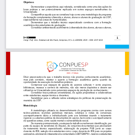
Objetivos
Democratizar a experiência aqui relatada, considerada como uma das ações de 
boas  prática
s  a  ser  potencialmente  replicada  em  outros  espaços  semelhantes  da 
Universidade;
Compartilhar aquela que se considera hoje como uma metodologia de programa 
de formação complementar oferecida a alunos, alunas e alunes de graduação da USP, 
especialmente nas 
áreas de humanidades;
Demonstrar  que  o  trabalho  técnico  especializado  corrobora  com  a  formação 
acadêmica dos estudantes de graduação;
Consolidar ambientes de acolhimento à diversidade dos alunos, alunas e alunes,
1
Congr. Prof. Univ. Estaduais de São P
aulo, Campinas, SP, n.2, e023008
, 2023 
–
ISSN: 2237
-
4221
Diluir  preconceitos  de  que  o  trabalho  técni
co  não  envolve  conhecimento  acadêmico, 
mas  pelo  contrário,  mostrar  o  quanto  a  formação  acadêmica  ganha  quando  da 
oportunidade de execução de trabalhos práticos;
Comprovar  que  espaços  de  guarda  de  acervos  culturais 
–
como  arquivos, 
bibliotecas,  museus  e  cen
tros  de  memória,  não  são  meros  depósitos  e  devem  ser 
utilizados na Universidade como potenciais espaços de produção de conhecimento;
Consolidar  boas  práticas  universitárias,  de  ações  propositivas  e  colaborativas 
entre estudantes, equipe técnica e docentes;
Sensibilizar  para  a  reflexão  sobre  estratégias  de  políticas  de  preservação  da 
memória da USP.
Metodologia
A  metodologia  utilizada  no  desenvolvimento  do  programa  contou  com  cursos 
teórico
-
práticos;   reuniões   periódicas   mensais,   coletivas   e   rodas   de   conver
sas; 
acompanhamento  diário  e  individualizado  junto  aos  bolsistas  visando  o  tratamento 
rigoroso e a abertura pública de documentos do acervo, bem como o acompanhamento 
de questões extras, como saúde mental e vulnerabilidade social.
De maneira pormenorizada,
as etapas de trabalho envolveram: identificação, por 
parte da equipe de servidores do Arquivo, de conjuntos documentais que precisariam 
de  tratamento  técnico  especializado;  elaboração  de  projetos  PUB  junto  ao  corpo 
docente do IEB; s
eleção 
dos estudantes
c
om o corpo docente do IEB
para os projetos 
aprovados
, priorizando 
integrantes
d
a comunidade LGBTQIAPN+, negros e estudantes