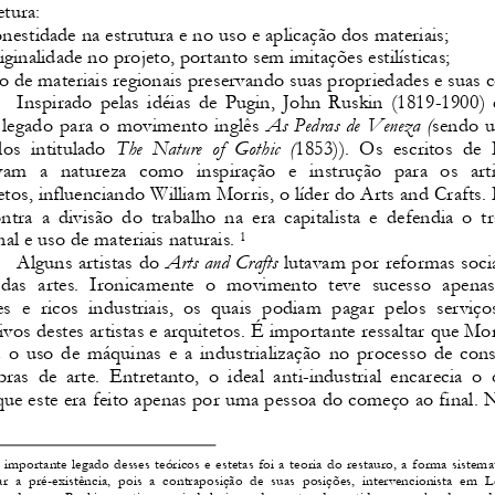
tura:  
nestidade na estrutura e no uso e aplicação do
s materiais;  
iginalidade no projeto, portanto sem imitações
 estilísticas;  
o de materiais regionais preservando suas prop
riedades e suas c
Inspirado pelas idéias de Pugin, John Ruskin (1819-
1900) 
legado para o movimento inglês 
As Pedras de Veneza (
sendo u
os  intitulado
  The  Nature  of  Gothic  (
1853)).  Os  escritos  de  
am  a  natureza  como  inspiração  e  instrução  par
a  os  arti
etos, influenciando William Morris, o líder d
o Arts and Crafts. 
ntra  a  divisão  do  trabalho  na  era  capitalista
  e  defendia  o  t
nal e uso de materiais naturais. 
1
Alguns artistas do 
Arts and Crafts
 lutavam por reformas socia
das  artes.  Ironicamente  o  movimento  teve  suces
so  apenas 
s  e  ricos  industriais,  os  quais  podiam  pagar 
pelos  serviços
ivos destes artistas e arquitetos. É importan
te ressaltar que Morr
 o uso de máquinas e a industrialização no pr
ocesso de cons
bras  de  arte.  Entretanto,  o  ideal  anti-industr
ial  encarecia  o  
que este era feito apenas por uma pessoa do c
omeço ao final. N
 importante legado desses teóricos e estetas 
foi a teoria do restauro, a forma sistema
r  a  pré-existência,  pois  a  contraposição  de  s
uas  posições,  intervencionista  em  L