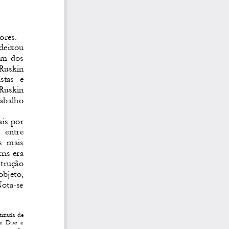
ores. 
deixou 
m dos 
Ruskin 
stas  e 
Ruskin 
rabalho 
is por 
 entre 
  mais 
is era 
trução 
objeto, 
ota-se 
tizada de 
e  Duc  e 