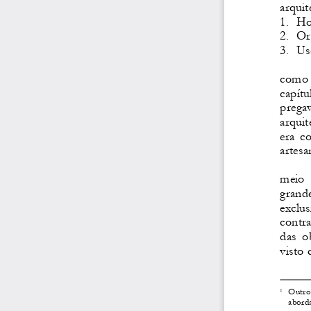
arquite
1.  Ho
2.  Or
3.  Us
como 
capítul
pregav
arquit
era  co
artesa
meio  
grande
exclus
contra
das  o
visto 
  Outro
1
aborda