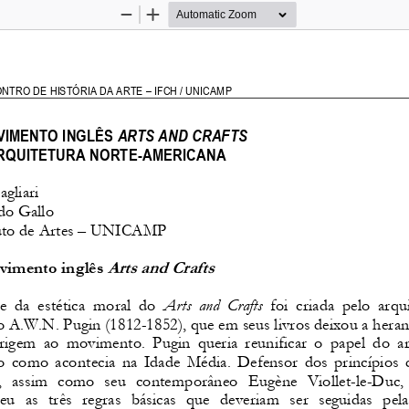
Zoom
Zoom
Out
In
CONTRO DE HISTÓRIA DA ARTE – IFCH / UNICAMP 
IMENTO INGLÊS 
ARTS AND CRAFTS
ARQUITETURA NORTE-AMERICANA 
gliari 
do Gallo 
tuto de Artes – UNICAMP 
Arts and Crafts 
imento inglês 
e  da  estética  moral  do 
Arts  and  Crafts
  foi  criada  pelo  arqui
o A.W.N. Pugin (1812-1852), que em seus livro
s deixou a heran
rigem  ao  movimento.  Pugin  queria  reunificar  o 
papel  do  art
ão como acontecia na Idade Média. Defensor dos
 princípios d
a,  assim  como  seu  contemporâneo  Eugène  Viollet
-le-Duc, 
eu  as  três  regras  básicas  que  deveriam  ser  se
guidas  pela