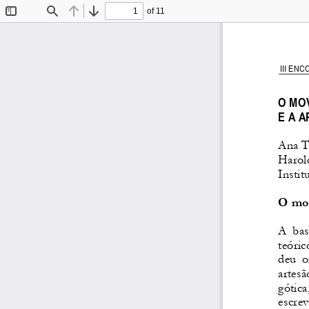
of 11
Toggle
Find
Previous
Next
Sidebar
 III EN
O MOV
E A 
Ana Ta
Harol
Insti
O mov
A  bas
teóric
deu  o
artes
gótic
escrev