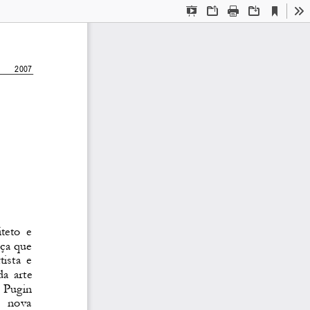
Current
Presentation
Open
Print
Download
To
View
Mode
2007 
teto  e 
ça que 
ista  e 
a arte 
 Pugin 
  nova 