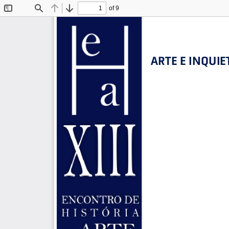
of 9
Toggle
Find
Previous
Next
Sidebar
ARTE E INQUIE