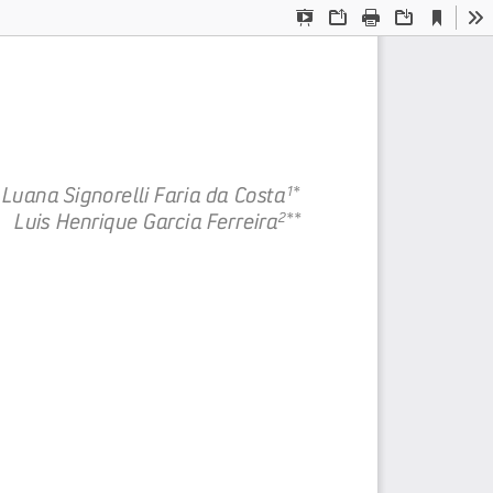
Current
Presentation
Open
Print
Download
To
View
Mode
Luana Signorelli Faria da Costa
1
*
Luis Henrique 
Garcia Ferreira
2
**