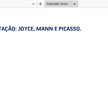
Zoom
Zoom
Out
In
TAÇÃO: JOYCE, MANN E PICASSO
.