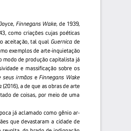
Joyce, 
Finnegans Wake, 
de 1939, 
3,  como  criações  cujas  poéticas 
 aceitação, tal qual 
Guernica
de 
como exemplos de arte
-
inquietação 
o modo de produção capitalista já 
sividade  e  massificação  sobre  os 
e  seus  irmãos
e 
Finnegans  Wake
a
(
2016
), a de que as obras de arte 
tado de coisas, por meio de uma 
 época já aclamado como gênio ar-
es  que  devastaram  a  cidade  de 
 revolta, do brado de indignação 