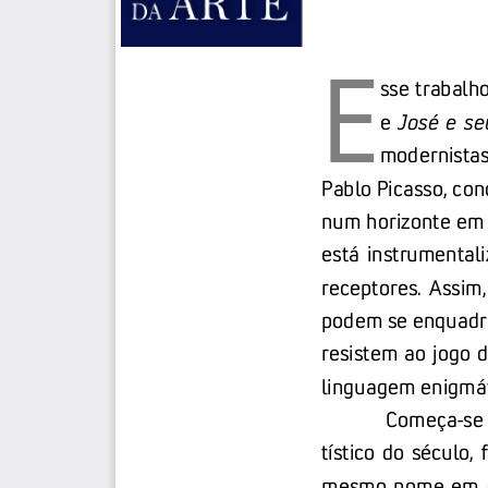
E
s
se trabalh
e 
José  e  s
modernistas
Pablo Picasso, con
num horizon
te em 
está  instrumentaliz
receptores.  Assim, 
podem se enquadra
resistem ao jogo 
lingu
agem enigmáti
Começa
-
se
tístico  do  século,  
mesmo nome em 