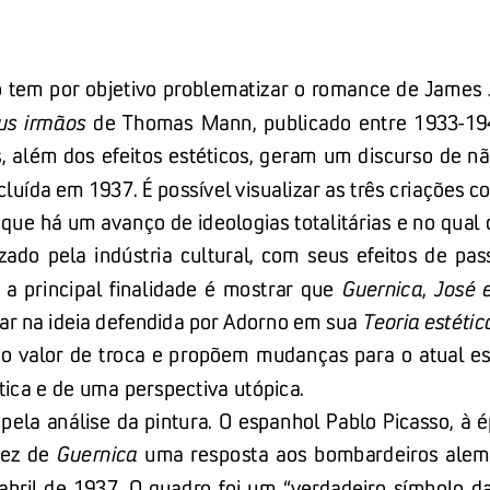
o tem por objetivo problematizar o romance de James 
eus  irmãos
de  Thomas  Mann,  publicado  entre
1933
-
194
, além dos efeitos estéticos, geram um discurso de não
cluída em 1937. É possível visualizar as três criações 
que há um avanço de ideologias totalitárias e no qual 
ado  pela  indústria  cultural,  com  seus  efeitos  de  pas
 a  principal  finalidade  é  mostrar  que 
Gu
ernica
, 
José  
r na ideia defendida por Adorno em sua 
Teoria estétic
do valor de troca e propõem mudanças para o atual es
ca e de uma perspectiva utópica. 
 pela análise da pintura. O espanhol Pablo Picasso, à
fez  de 
Guernica
uma  resposta  aos  bombardeiros  alemã
abril de 1937. O quadro foi um “verdadeiro símbolo da