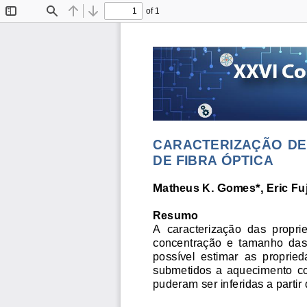
of 1
Toggle
Find
Previous
Next
Sidebar
CARACTERIZAÇÃO  DE  
DE FIBRA ÓPTICA
Matheus K. Gomes*, Eric Fuj
Resumo
A  caracterização  das  propried
concentração  e  tamanho  das 
possível  estimar  as  propried
submetidos  a  aquecim
ento  c
puderam ser inferidas a partir 