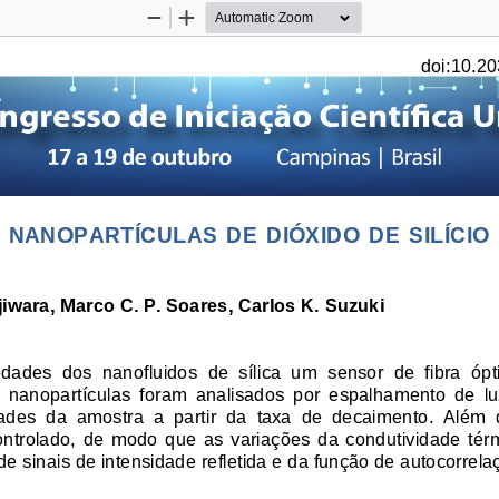
Zoom
Zoom
Out
In
doi:10.20
NANOPARTÍCULAS  DE  DIÓXIDO  DE  SILÍCIO 
iwara, Marco C. P. Soares, Carlos K. Suzuki 
ades  dos  nanofluidos  de  sílica  um  sensor  de  fibra  ópti
 nanopartículas  foram  analisados  por  espalhamento  de  lu
ades  da  amostra  a  partir  da  taxa  de  decaimento.  Além  
ontrolado,  de  modo  que  as  variações  da  condutividade  térmi
de sinais de intensidade refletida e da função de autocorrela