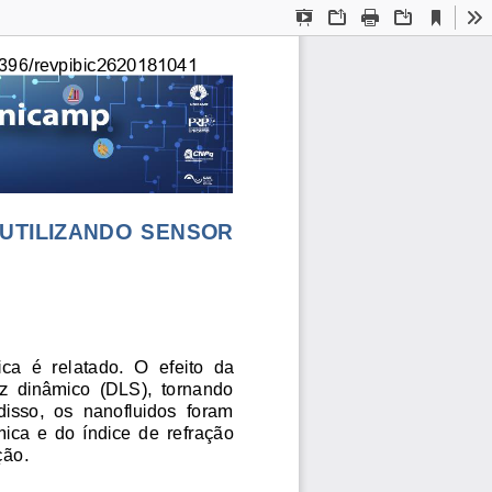
Current
Presentation
Open
Print
Download
To
View
Mode
396/revpibic
2620181041
 UTILIZANDO  SENSOR 
ca  é  rel
atado.  O  efeito  da 
z  dinâmico  (DLS),  tornando 
disso,  os  nanofluidos  foram 
ca  e  do  índice  de  refração 
ção. 