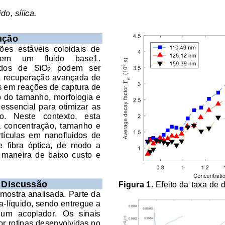
ido, sílica
.
ução
es  estáveis  coloidais  de 
m     um     fluido     base1. 
dos   de   SiO
podem   ser 
2
ra recuperação avançada de 
s em re
ações de captura de 
o do tamanho, morfologia e 
 essencial  para  otimizar  as 
o.   Neste   contexto,   esta 
a  concentração,  tamanho  e 
rtículas  em  nanofluidos  de 
  fibra  óptica,  de  modo  a 
  maneira  de  baixo  custo  e 
 
Discus
são
Figura 1. 
Efeito da 
taxa de 
amostra analisada. Parte da 
ca
-
líquido, sendo entregue a 
 um  acoplador.  Os  sinais 
r rotinas desenvolvidas no 