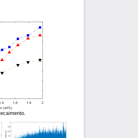
decaime
nto.