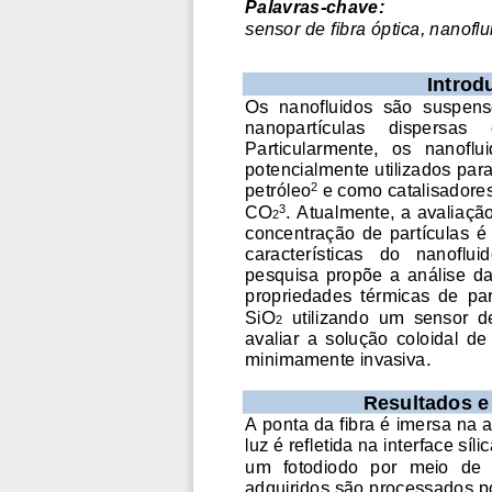
Palavras
-
c
have:
sensor de fibra óptica, n
anoflu
I
ntrod
Os  nanofluidos  são  suspensõ
nanopartículas     dispersas     e
Particularmente,   os   nanoflui
potencialmente utilizados pa
petróleo
e como catalisadore
2
CO
. Atualmente, a avaliaçã
3
2
concentração  de  partículas  é 
características   do   nanofluid
pesquisa  propõe  a  análise  d
propriedades  térmica
s  de  pa
SiO
utilizando  um  sensor  de
2
avaliar  a  solução  coloidal  de
minimamente invasiva.
Resultados e
A ponta da fibra é imersa na 
luz é refletida na interface síli
um  fotodiodo  por  meio  de 
adquiridos são processados po