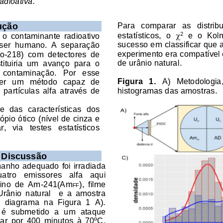
adioativa.
Para   comparar   as   distribu
ução

estatísticos,  o 
e  o  Ko
  o  contaminante  radioativo 
2
sucesso em cla
ssificar que
 ser  humano.  A  separação 
experimento era compatível c
Po
-
218)  com  detectores  de 
de urânio natural. 
stituiria  um  avanço  para  o 
  contaminação.   P
or   esse 
Figura   1.
A)   Metodologia, 
er
um   método   capaz  de 
histogramas das amostras.
  partículas  alfa  através  de 
e 
d
as  cara
cterísticas  dos 
pio ótico (nível de cinza e 
   via   testes   estatísticos 
 
Discus
são
anho adequado foi irradiada 
u
atro   emissores   alfa   aqui 
fino  de  Am
-
241(Am
),  filme 
FF
 Urânio  natural    e  a  amostra 
diagrama  na  Figura  1  A). 
 é  submetido  a
um  ataque 
lar
por  400  minutos  à  70ºC.