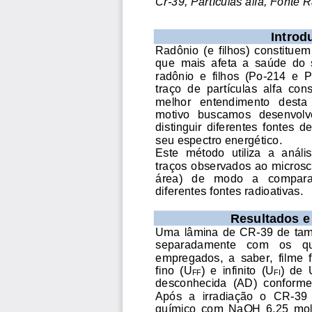
Cr
-
39,
Partículas alfa, Fonte R
I
ntrod
Radônio  (e  filhos)  constituem
que  mais  afeta  a  saúde  do 
radônio  e  filhos  (Po
-
214  e  
traço  de  partícula
s  alfa  con
melhor   entendimento   desta 
motiv
o
buscamos   desenvolv
d
i
stinguir
diferentes  fontes  de
seu espectro energético.
Este
método 
utiliza
a  anális
traços
observados ao microscó
área)   de   modo   a   comparar,
diferentes
fontes radioativas
.
Resultados e
Uma lâmina de 
CR
-
39
de tam
separadamente   com   os   q
empregados,  a  saber,  filme  
fino  (U
)  e  infinito  (U
)  de 
FF
FI
desconhecida  (AD)  conforme  
Após  a  irradiação  o  CR
-
39 
químico  com 
NaO
H
6,25  mo