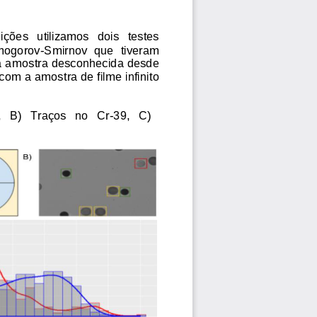
ições   utilizamos   dois   testes 
lmogorov
-
Smirnov  que  tiveram 
 a amostra desconhecida desde 
om a amostra de filme infinito 
  B)   Traços   no   Cr
-
39,   C) 