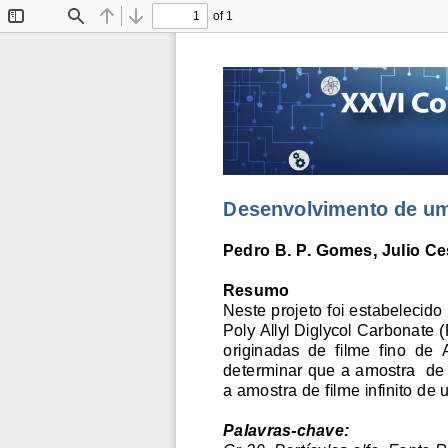
of 1
Toggle
Find
Previous
Next
Sidebar
Desenvolvimento de um 
Pedro B. P. Gomes
, Julio C
Resumo
Neste p
rojeto foi estabelecido
Poly Allyl Diglycol Carbonat
originadas  de  filme  fino 
de 
determinar que a 
amostra 
de
a amostra de filme infinito de 
Palavra
s
-
c
have: