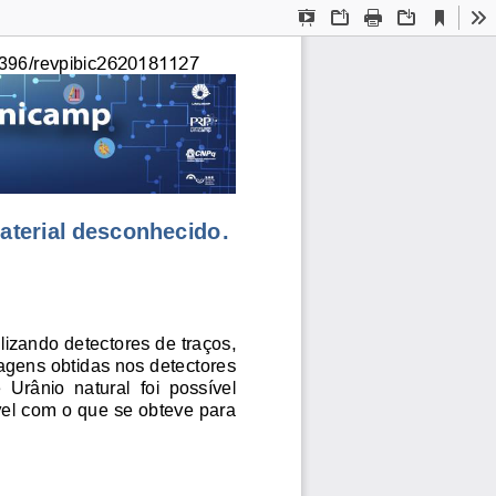
Current
Presentation
Open
Print
Download
To
View
Mode
2620181127
396/revpibic
aterial desconhecido
.
ilizando 
detectores de traços, 
agens obtidas nos detectores 
e  Urânio  natural 
foi  possível 
vel com o que se obteve para 