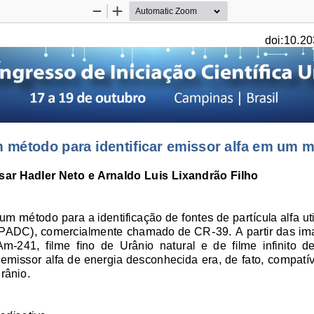
Zoom
Zoom
Out
In
doi:10.20
método para identificar emissor alfa em um m
esar Hadler Neto e Arnaldo Luis Lixandrão Filho
 um método para a identificação de fontes de partícula alfa ut
e (PADC), comercialmente chamado de CR
-
39.
A partir das im
 Am
-
241,  filme  fino  de  Urânio  natural  e  de  filme  infinito  d
 emissor alfa de energia 
desconhecida 
era, de fato, compatí
urânio
.