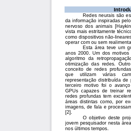
Introd
Redes neurais são es
da informação i
nspiradas pel
nervoso  dos  animais  [Haykin
vista mais estritamente técnic
como dispositivos não
-
lineare
operar com ou sem realiment
Esta  área  teve  um
  
anos  2000
.  Um  dos  motivos  
algoritmo  da  retropropagação
otimização  das  redes.
Outro 
conceito  de  redes  profundas
que     utilizam     vár
ias     cam
representação  distribuída  de
terceiro  motivo  foi  o  avanç
GPUs  capazes  de  treinar  re
redes  profundas  tem  excelen
áreas  distintas  como
, 
por  e
imagens,  de  fala  e  processa
[2]. 
O  objetivo  deste  proj
jovem pesquisador nesta áre
nos últimos tempos.