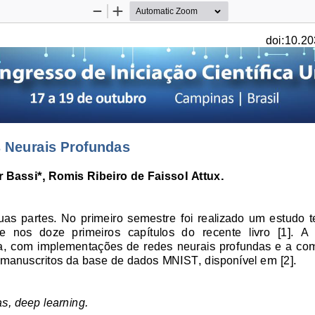
Zoom
Zoom
Out
In
doi:10.20
 Neurais Profundas
 Bassi*, Romis Ribeiro de Faissol Attux. 
duas  partes.  No  primeiro  semestre  foi  realizado  um  estudo  t
 nos  doze  primeiros  capítulos  do  recente  livro  [1].  A 
,  com implementações de redes neurais profundas e a com
os manuscritos da base de dados MNIST, disponível em [2]. 
s, deep learning. 