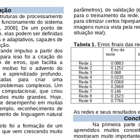
parâmetros), de validação 
ução
para
 o treinamento da red
truturas de processamento 
para otimizar certos hiperpa
o funcionamento do sistema 
imagens nunca vista pela re
,  2008].  De  um  ponto  de 
situação real
). 
o, elas podem ser definidas 
s e adaptativos, capazes de 
Tabela 1.
 Erros finais das 
ação.
Erro de 
grande  impulso 
a  partir  dos
teste
para  isso  foi  a
criação  do 
  de  erros
,  que  facilita  a 
Rede 1
0.0883
 motivo  foi  o  advento  do 
Rede 2
0.1252
Rede 3
0.068
  e  aprendizado  profundo, 
Rede 4
0.0235
adas     para     criar     uma 
Rede 5
0.0368
  problemas  complexos.  Um 
Rede 6
0.2668
o  computacional,  que  criou 
Rede 7
0.146
des  muito  grandes.  Hoje, 
Rede 8
0.1523
Rede 9
0.7766
te  desem
penho  em  muitas 
xemplo,  reconhecimento  de 
As redes e seus resultados e
mento  de  linguagem  natural 
Concl
Na  primeira  parte  d
eto  foi  a  formação  de  um 
aprendidos   muitos   conceito
a que vem crescendo muito 
mostraram  muito  importante