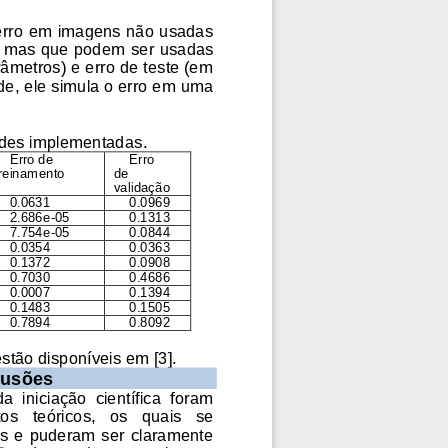
(erro em imagens não usadas 
e, mas que podem se
r usadas 
râmetros) e erro de teste (em 
de, 
ele 
simula o erro em uma 
redes implementadas. 
Erro de 
Erro 
treinamento
de 
validação
0.0631
0.0969
2.686e
-
05
0.1313
7.754e
-
05
0.0844
0.0354
0.0363
0.1372
0.0908
0.7030
0.4686
0.0007
0.1394
0.1483
0.1505
0.7894
0.8092
stão disponíveis em [3]. 
usões 
a  iniciação  científica  foram 
s   teóricos,   os   quais   se 
s  e puderam ser  claramente 