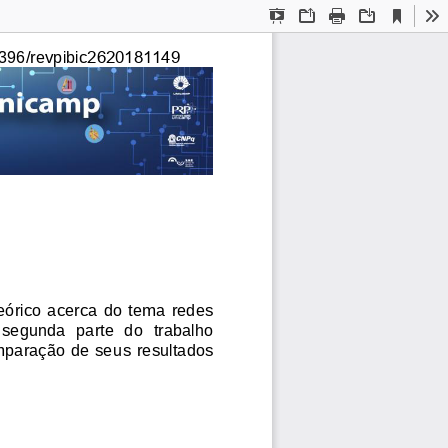
Current
Presentation
Open
Print
Download
To
View
Mode
2620181149
396/revpibic
eórico  acerca  do  tema  redes 
 segunda  parte  do  trabalho 
paração de seus resultados 