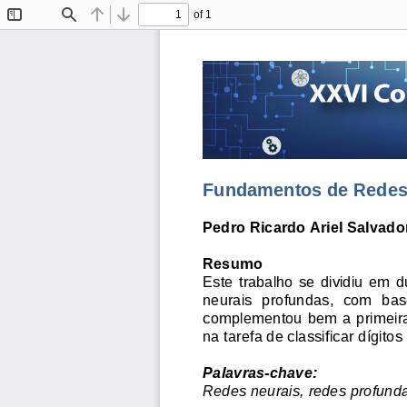
of 1
Toggle
Find
Previous
Next
Sidebar
Fundamentos de Redes
Pedro Ricardo Ariel Salvador
Resumo 
Este  trabalho  se  dividiu  em  
neurais  profundas,  com  base 
complementou bem a primeira
na t
arefa de classificar dígit
Palavras-chave:
Redes neurais, redes profunda