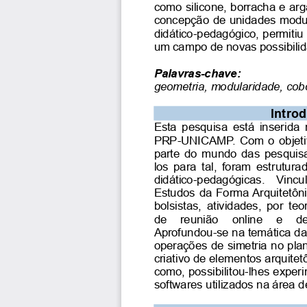
como silicone, borracha e ar
concepção de unidades modula
didático-pedagógico, permiti
um campo de novas possibilida
Palavras-chave:
geometria, modularidade, cob
Intro
Esta pesquisa está inserida
PRP-UNICAMP. Com o objetivo
parte do mundo das pesquisas
los para tal, foram estrutura
didático-pedagógicas.   Vincul
Estudos da Forma Arquitetôn
bolsistas, atividades, por te
de   reunião   online   e   d
Aprofundou-se na temática da 
operações de simetria no pla
criativo de elementos arquite
como, possibilitou-lhes exper
softwares utilizados na área d