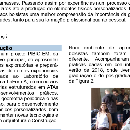
gamassas. Passando assim por experiências num processo c
res até a produção de elementos físicos personalizados. 
u aos bolsistas uma melhor compreensão da importância da 
des, tanto para sua formação profissional quanto pessoal. 
ogó.
dução
Num   ambiente   de   apren
bolsistas   também   foram  
 num projeto PIBIC-EM, da
diferente.   Acompanharam 
 principal, de apresentar
práticas   dadas   em  conjunt
 exploratórias e prepará-
verão de 2018, onde tive
das diferentes experiências
graduação e de pós-gradua
ada   ao   Laboratório   de
da Figura 2.
ica LaFormA, ofereceu aos
orias estruturados em ATAs
esenvolvimentos   práticos.
geometria poliédrica e nas
no, para o desenvolvimento
tônicos personalizados, bem
imentar novas tecnologias e
e Arquitetura e Construção.