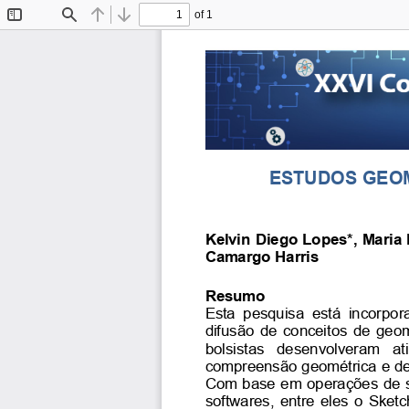
of 1
Toggle
Find
Previous
Next
Sidebar
ESTUDOS GEOM
Kelvin Diego Lopes*, Maria
Camargo Harris
Resumo
Esta pesquisa está incorpo
difusão de conceitos de geo
bolsistas   desenvolveram   ati
compreensão geométrica e de 
Com base em operações de sim
softwares, entre eles o Ske