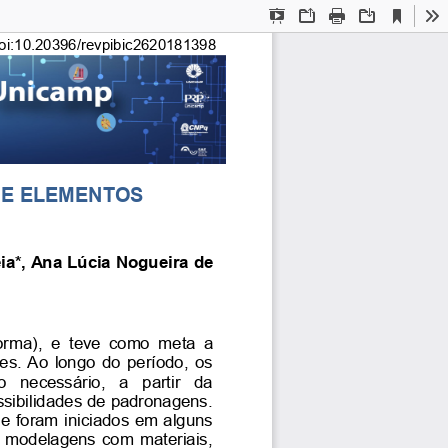
Current
Presentation
Open
Print
Download
To
View
Mode
oi:10.20396/revpibic2620181398
DE ELEMENTOS
ia*, Ana Lúcia Nogueira de
orma), e teve como meta a
es. Ao longo do período, os
  necessário,   a   partir   da
sibilidades de padronagens.
e foram iniciados em alguns
e modelagens com materiais,