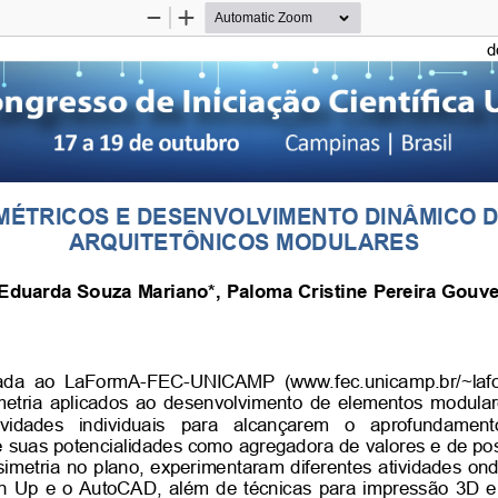
Zoom
Zoom
Out
In
d
ÉTRICOS E DESENVOLVIMENTO DINÂMICO 
ARQUITETÔNICOS MODULARES
 Eduarda Souza Mariano*, Paloma Cristine Pereira Gouve
rada ao LaFormA-FEC-UNICAMP (www.fec.unicamp.br/~laf
metria aplicados ao desenvolvimento de elementos modular
vidades   individuais   para   alcançarem   o   aprofundamento 
suas potencialidades como agregadora de valores e de pos
etria no plano, experimentaram diferentes atividades ond
tch Up e o AutoCAD, além de técnicas para impressão 3D 