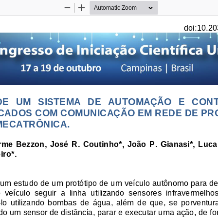
Zoom
Zoom
Out
In
doi:10.20
   UM   SISTEMA   DE   AUTOMAÇÃO   E   CO
CADOS COM COMUNICAÇÃO EM REDE DE PRO
 MECATRÔNICA
.
me  Bezzon,  José  R.  Coutinho*,  João  P.  Gianasi*,  Luca  C
iro*.
 um estudo de um protótipo de um veículo autônomo para de
  veículo  seguir  a  linha  utilizando  sensores  infravermelhos,
-
lo  utilizando  bombas  de  água,  além  de  que,  se  porventur
ndo um sens
or de distância, parar e executar uma ação, de 