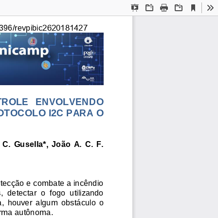
Current
Presentation
Open
Print
Download
To
View
Mode
2620181427
396/revpibic
NTROLE   ENVOLVENDO 
TOCOLO I2C PARA O 
.  Gusella*,  João  A.  C.  F. 
tecção e combate a incêndio 
  detectar  o  fogo  utilizando 
a
,
houver  algum  obstáculo  o 
forma autônoma.