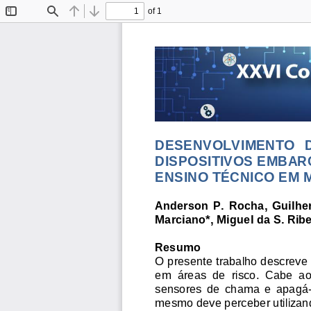
of 1
Toggle
Find
Previous
Next
Sidebar
DESENVOLVIMENTO   DE
DISPOSITIVOS EMBAR
ENSINO TÉCNICO EM
Anderson  P.  Rocha,  Guil
her
Marciano*, Miguel da S. Ribe
Resumo
O presente trabalho descreve
em  á
reas  de  risco.  Cabe  ao
sensores  de  chama  e  apag
á
mesmo deve perceber utiliza