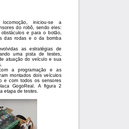
   locomoção
, 
iniciou
-
se
a 
sores  do  robô,  sendo  eles: 
 obstáculos  e
para  o  botão, 
  das  rodas  e  o  da  bomba 
olvidas  as  estratégias  de 
zando  uma  pista  de  testes
, 
de  atuação  do  veículo  e  sua 
s.
  com   a   programação   e   as 
oram  montados  dois  veículos
o  e  com  todos  os  sensores 
laca 
GogoReal
.
A  figura  2 
a etapa de testes.