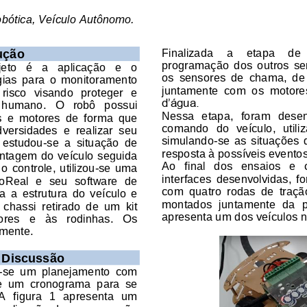
obótica, Veículo Autônomo.
Finalizada
a 
etapa
de 
ução
programação  dos  outros  sen
to   é   a   aplicação   e   o 
os 
sensores  de  chama,  de 
ias  para  o  monitoramento 
juntamente  com  os  motores
risco  visando  proteger  e 
d’água.
   humano.
O   robô   possui 
Nessa  etapa,  foram  desenv
 e  motores  de  forma  que 
comando  do  veículo,  utili
dversidades  e  realizar  seu 
simulando
-
se  as  situações  
estudou
-
se  a  situação  de 
resposta à possíveis evento
ntagem do veículo seguida 
Ao   final   dos   ensaios   e 
o  controle,  utilizou
-
se  uma 
interfaces  desenvolvidas,  f
Real  e  seu  software  de
com  quatro  rodas  de  traçã
a  a  estrutura
do  veículo  e 
montados  juntamente  da  p
 
chassi
retirado  de  um
kit 
apresenta um dos veículos n
ores   e 
à
s   rodinhas
.   Os
mente.
 
Discus
são
-
se  um  planejamento  com
de  um  cronograma
para 
se 
A  figura  1  ap
resenta
um 