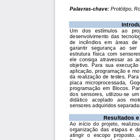
Palavras
-
c
have:
Protótipo, R
I
ntrod
Um   dos   estímulos   ao   proje
desenvolvimento  das  tecnolog
de  incêndi
os  em  áreas  de  
garantir   segurança   ao   ser
estrutura  física
com  sensores 
ele  consiga  atravessar  as  a
objetivo.  Para  sua  execução 
aplicaçã
o
, programação e mo
da  realização  de  testes. 
Para  
placa  microprocessada,  Gogo
programação
em  Blocos
.
Par
dos  sensores, 
utilizou
-
se  um
didático
acoplado
a
os   mot
sensores 
adquiridos
separada
Resultados e
Ao  início  do  projeto,  realizou
organização  das  etapas  e  
atingir  o  escopo  proposto
. 