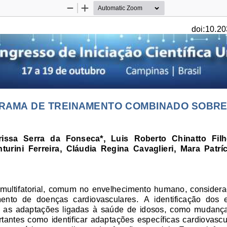
Zoom
Zoom
Out
In
doi:10.20
RAMA DE TREINAMENTO COMBINADO SOBRE 
arissa  Serra  da  Fonseca*,  Luis  Roberto  Chinatto  Fil
turini  Ferreira,  C
láudia  Regina  Cavaglieri,  Mara  Patrí
 multifatorial,  comum  no  envelhecimento  humano,  considera
mento  de  doenças  cardiovasculares.  A  identificação  dos  
 
as  adapta
ções  ligadas  à 
saúde  de  idosos,  como  mudanças
tantes  como  identificar  adapta
ções  específicas  cardiovasc