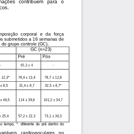
rma
ções   contribuem   para 
o 
cos.    
posição  corporal  e  da  força 
os submetidos a 16 semanas de 
 do 
grupo controle (
GC
). 
GC (n=23)
Pré
Pós
-
65,3
± 4
-
± 12
,
3*
78
,
4 ± 13
,
4
78
,
7 ± 12
,
8
 ± 8
,
5
31
,
4 ± 8
,
7
32
,
5 ± 8
,
7*
 ± 46
,
5
114
± 39
,
6
101
,
2 ± 34
,
7
± 25
,
4
57,2
± 22
,
3
73
,
1 ± 30
,
3
 tempo;  *:  diferente  do  pré  dentro  do 
variáveis   cardiovasculares   no 