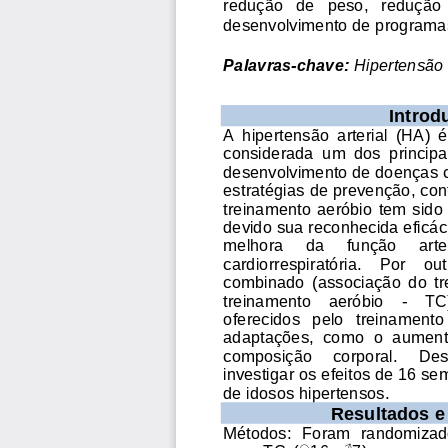
redução   de   peso,   redu
ção 
desenvolvimento de programas 
Palavras-chave:
 Hipertens
ão
Introd
A  hipertensão  arterial  (HA)  é
considerada  um  dos  principais
desenvolvimento de doenças c
estratégias de prevenção, con
treinamento  aeróbio  tem sid
devido sua reconhecida eficác
melhora     da     função     arter
cardiorrespiratória.    Por    out
combinado  (associação  do  tr
treinamento    aeróbio    -    TC)
oferecidos   pelo   treinamento 
adaptações,  como  o  aumento
composição     corporal.     De
investigar os efeitos de 16 s
de idosos hipertensos.  
Resultados e
Métodos:  Foram  randomizado