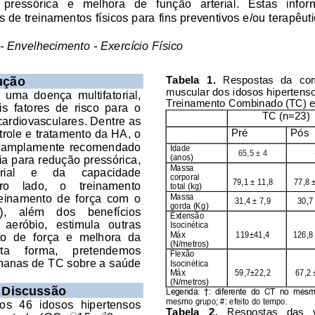
  pressórica   e   melhora   de   fun
ção   arterial.   Estas   info
de treinamentos físicos para fins preventivos 
e/ou
 terapêuti
 
- Envelhecimento - Exercício Físico 
ução 
Tabela  1.
  Respostas  da  com
muscular dos idosos hipertens
  uma  doença  multifatorial, 
Treinamento Combinado (TC) 
e
  fatores  de  risco  para  o 
TC (n=23)
ardiovasculares. Dentre as 
trole e tratamento da HA, o 
Pré
Pós
o  amplamente  recomendado 
Idade 
65,5
± 4
ia para redução pressórica, 
(
anos)
Massa 
ial     e 
da     capacidade 
corporal 
79,1 ± 11
,
8
77
,
8 
ro    lado,    o    treinamen
to 
t
otal 
(kg)
einamento  de  força  com  o 
Massa 
31
,
4 ± 7
,
9
30
,
7
gorda (
K
g)
,    além    dos    benefícios 
Extensão 
  aeróbio,   estimula   outras 
Isoci
nética 
Máx
119±41,4
126
,
8
  de  força  e  melhora  da 
(
N/metros
)
sta    forma,    pretendemos 
Flexão 
emanas de TC sobre a saúde 
Iso
cinética
Máx
59
,
7
±22
,
2
67
,
2 
(
N/metros
)
 Discus
são
Legenda:  †:  diferente  do  CT  no  mesmo 
mesmo grupo; #: efeito do tempo. 
s  46  idosos  hipertensos 
Tabela   2.
   Respostas   das   