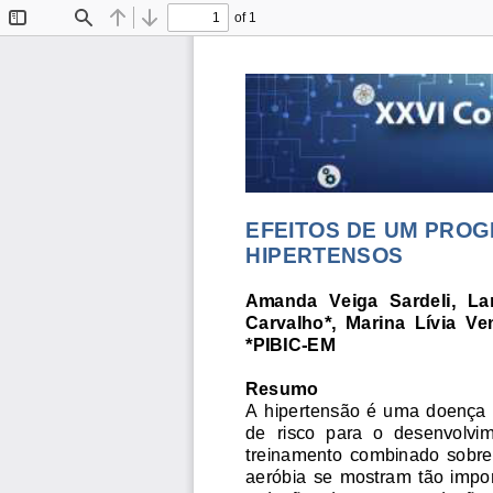
of 1
Toggle
Find
Previous
Next
Sidebar
EFEITOS DE UM PROG
HIPERTENSOS
Amanda  Veiga  Sardeli
,  L
Carvalho*,  Marina  Lívia  Ven
*PIBIC-
EM
Resumo 
A  hipertensão  é  uma  doença 
de  risco  para  o  desenvolvi
treinamento  combinado  sobre
aer
óbia  se  mostram 
tão 
impor