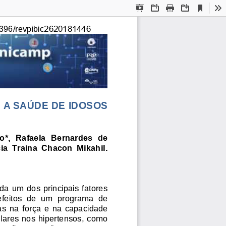
Current
Presentation
Open
Print
Download
To
View
Mode
2620181446
396/revpibic
A SAÚDE DE IDOSOS 
ho*,  Rafaela  Bernardes 
de
cia  Traina  Chacon  Mikahil. 
da  um  dos principais fatores 
efeitos  de  um  programa  de 
  na  força  e 
na 
capacidade 
ulares nos  hipertensos, como 