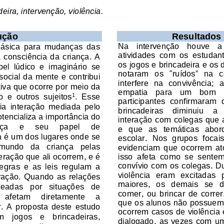
eira, intervenção, violência
.
ução
Resultados
Na   intervenção 
houve   a
 básica  para  mudanças  das 
atividades  com  os 
estudan
  consciência
da  criança. 
A
os jogos e brincadeira e 
os 
el  lúdico  e  imaginário  se 
notaram   os 
“
ruídos
”
na  
ocial da mente e contribui 
interfe
re  na  convivência;
a
iva que ocorre por
meio da 
empatia
para   um   bom  
to  e  outros  sujeitos
. 
Esse 
1
participantes 
confirmaram  q
a  in
teração  mediada  pelo 
brincadeiras    diminuiu    a  
ot
encializa a importância do
interação com colegas que 
     e     seu     papel     de
e   que   as   t
emáticas   abord
 
é um dos lugares onde se 
escolar.
Nos  grupos  focai
  mundo
da
criança   pelas 
evidenciam  que  ocorrem  atos
isso  afeta  como  se  sentem
eração que ali ocorrem
, e 
é 
convívio com os colegas.
Du
egras  e  as  leis  regulam  a 
violênc
ia  eram  excitadas
teração.  Quando 
as  relações 
maiores,   os   demais   se   d
rmeadas
por   situações   de
comer,  ou  brincar  de  correr
    afeta
m
dire
tamente     a 
que os alunos não possuem 
r
. 
A  proposta  deste  estudo 
ocorrem casos de violência
m
jogos   e   brincadeiras, 
dialogado
,  as  vezes
com 
u