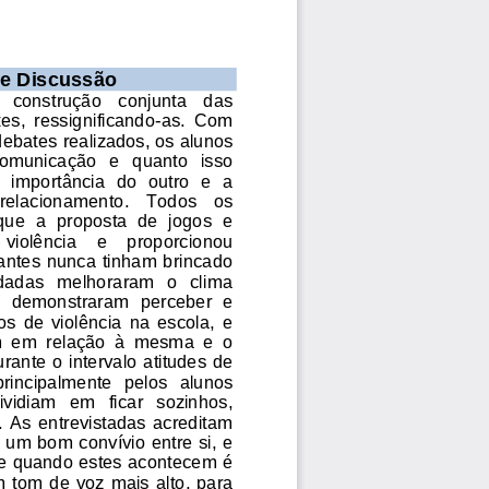
 e Discussão
 
construção   conjunta   das 
tes
,  ressignificando
-
as
.  C
om 
debates
realizados,
os alunos 
 comunicação
e   quanto   isso 
  importância  do  outro  e  a 
 relacionamento
.
Todos 
os 
ue  a  proposta  de  jogos  e 
  violência    e    proporcionou 
antes nunca tinham brincado 
adas   melhoraram   o   clima 
s  demonstraram
percebe
r
e 
  de  violência  na  escola,  e 
  em  relação  à  mesma  e  o 
rante o intervalo atitudes de 
principalmente
p
elos
alunos 
ividiam   em   ficar   sozinhos, 
.
As  entrevistadas  acreditam 
um bom convívio entre si, 
e
 e quando estes acontece
m é 
m
tom  de  voz  mais alto
,
para 