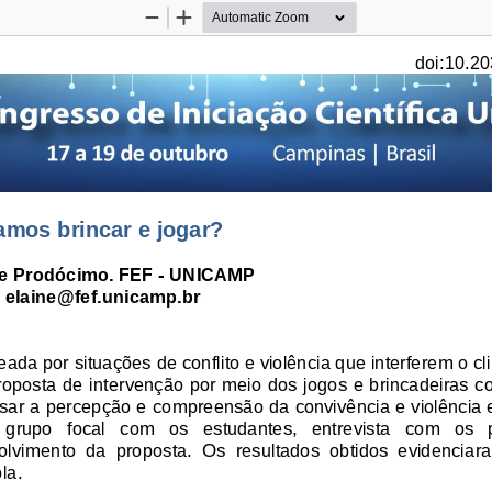
Zoom
Zoom
Out
In
doi:10.20
amos brincar e jogar?
ne Prodócimo.
FEF 
-
UNICAMP
 elaine@fef.unicamp.br
eada por situações de conflito e violência que interferem o cl
roposta de intervenção por meio dos jogos e brincadeiras c
isar a perce
pção e compreensão da convivência
e
violência 
   grupo   focal   com   os   estudantes,   entrevista   com   os   
vimento  da  proposta.
O
s  resultados  obtidos  evidenci
ar
la.