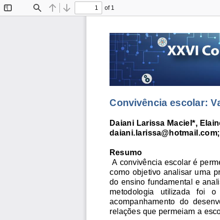
of 1
Toggle
Find
Previous
Next
Sidebar
Convivência escolar: V
Daiani Larissa Maciel*, Elai
daiani.larissa@hotmail.com;
Resumo
A
convivência esco
lar é perm
como objetivo analisar uma p
do ensino fundamental
e
anal
metodologia   utilizada   foi   o
acompanhamento  do  desenvol
relações que permeiam a esco