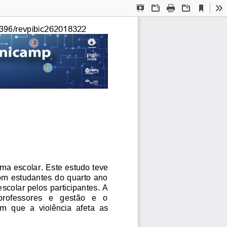
Current
Presentation
Open
Print
Download
To
View
Mode
262018322
396/revpibic
ima escolar
.
Este estudo teve 
om estudantes do quarto ano 
escolar pelos participantes. A 
professores   e   gestão   e   o 
am 
que  a  violência  afeta  as 