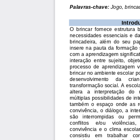
Palavras
-
c
have:
Jogo, brincad
I
ntrod
O  brincar  fornece  estrutura 
necessidades  essenciais  e
da
brincadeira
,
além  do  seu  pap
insere na pauta da
formação s
com a aprendizagem significat
interação  entre  su
jeito,  obje
processo
de  aprendizagem  vi
brincar no ambiente escolar
p
desenvolvimento     da     criança
transformação social. 
A escola
altera   a
interpretação   do 
múltiplas possibilidades de in
t
também 
o  espaço  onde  as  r
convivência,  o
diálogo,  a  in
são   interrompidas   ou   pe
conflitos     e/ou     violências
, 
convivência  e 
o  clima
es
cola
consistiu   em   trabalhar 
co