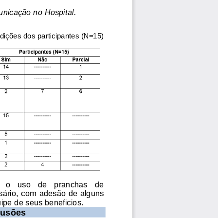
nicação no Hospital. 
dições dos participantes (N=15) 
   o   uso   de   pranchas   de 
sário, com adesão 
de alguns 
ipe 
de 
seus beneficios. 
lusões