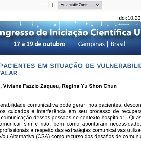
Zoom
Zoom
Out
In
doi:10.20
 PACIENTES  EM  SITUAÇÃO  DE  VULNERABIL
TALAR
*, Viviane Fazzio Zaqueu, Regina Y
u Shon Chun 
nerabilidade comunicativa pode gerar  nos pacientes, desconf
nos  cuidados  e  interferência  em  seu  processo  de  recuper
omunicação dessas pessoas no contexto hospitalar.  Quase 
  comunicar  sim  e  não,  bem  como  apontaram  necessidade
e profissionais a respeito das estratégias comunicativas util
ou Alternativa (CSA) como recurso dos desafios de comuni