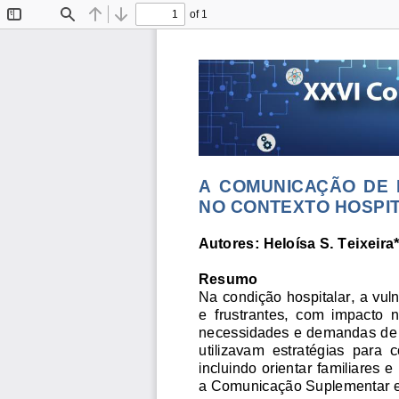
of 1
Toggle
Find
Previous
Next
Sidebar
A  COMUNICAÇÃO  DE 
NO CONTEXTO HOSPI
Autores: Heloísa S. Teixeira
Resumo 
Na condição hospitalar, a vul
e  frustrantes,  com  impacto  
necessidades e demandas de c
utilizavam  estratégias  para
incluindo orientar familiares 
a Comunicação Suplementar e/