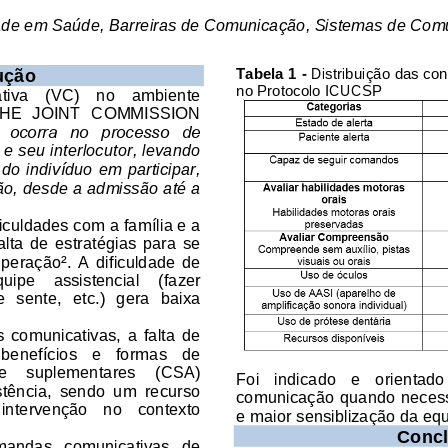
dade em Saúde, Barreiras de Comunicação, Sistemas de Comu
ução 
Tabela 1 - 
Distribuição das con
no Protocolo ICUCSP
iva    (VC)    no    ambiente 
a  THE  JOINT  COMMISSION 
  ocorra   no   processo   de 
e seu interlocutor, levando 
 
do indivíduo em participar, 
ão, desde a admissão até a 
ficuldades
 com a família e 
a
lta  de  estratégias  para  se 
u
peração²
.  A  dificuldade 
de 
uipe    assistencial    (
fazer 
e  sente
,  etc.
)  gera 
baixa 
  comunicativas,  a  falta  de 
 benefícios   e   forma
s   de
 e    suplementares    (
CSA
)
Fo
i   indicado   e   orientado
stência
,  sendo
um  recurso 
comunicação 
quando
 neces
 interv
enção   no   contexto 
e maior sensiblização da equ
Conc
demandas   comunicativas   de 