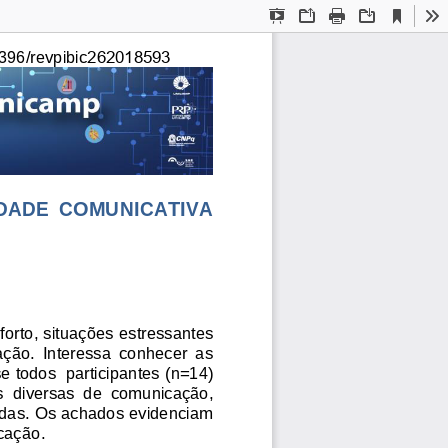
Current
Presentation
Open
Print
Download
To
View
Mode
262018593
396/revpibic
IDADE  COMUNICATIVA 
orto, situações estressantes 
ação.  Interessa  conhecer  as 
todos  participantes (n=14) 
s  diversas  de  comunicação
, 
izadas. Os achados evidenciam 
cação
.  