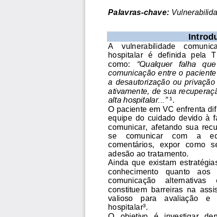
Palavras-chave:
 Vulnerabili
Introd
A 
v
ulnerabilidade    comunicat
hospitalar  é  definida  pel
“Qualquer   falha   que 
como: 
comunicação entre o paciente 
a  desautorização ou privação
ativamente, de sua recuperaç
alta hospitalar...”
¹. 
O paciente 
em VC
 enfrenta di
equipe  do  cuidado  devido  à  fa
comunicar,  afetando  sua  rec
se 
comunicar 
com    a    eq
comentários, 
expor  como  s
adesão ao tratamento. 
Ainda  que  existam  estratégias
conhecimento 
quanto   aos  
comunicação    al
ternativas   
constituem  barreiras  na  assi
valioso   para   avaliação   e  
hospitalar³
. 
O   objetivo   é   investigar   