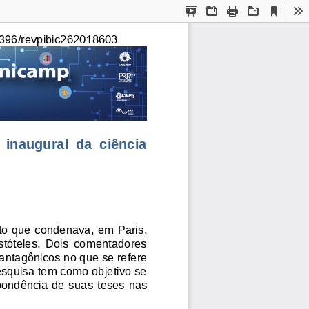
Current
Presentation
Open
Print
Download
To
View
Mode
c262018603
396/revpibi
  inaugural  da  ciência 
to qu
e condenav
a, em Paris,  
istóteles
.  Dois  comentadores 
antagônicos 
no 
que se refere 
esquis
a tem com
o objetivo se 
pondênci
a de suas teses nas 