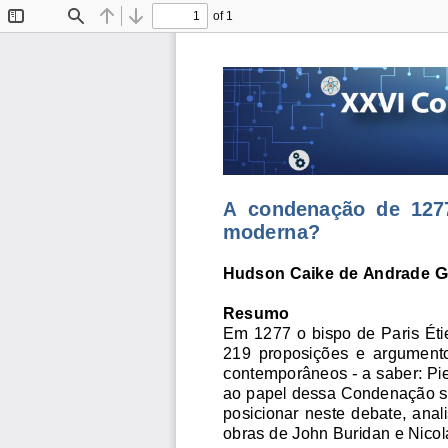
of 1
Toggle
Find
Previous
Next
Sidebar
A  condenaçã
o  de  127
moderna? 
Hudson 
Caike de 
Andrade G
Resumo 
Em  1277 
o bispo de Paris Ét
219  proposições 
e  argumentos
contemporâneos - 
a sab
er: Pi
ao papel dess
a Condenação s
posicion
ar  nes
te debate, ana
obras 
de 
John Buridan 
e Nicol