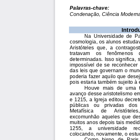
Palavras-chave:
Condenação, Ciência Moderna, 
I
ntrod
Na  Universidade  de  Pari
cosmologia, os alunos est
udav
Aristóteles  que,  a  contragost
tratavam    os    fenômenos    d
determinadas. Isso significa,
impossível  de  se  reconhecer  
das leis que 
governam o mund
poderia fazer aquilo que dese
pois estaria também sujeito à e
Houve  mais  de  uma  te
avanço desse aristotelismo em
e 1215, a Igreja e
ditou decret
públicas   ou   privadas   dos  
Metafísica 
de 
Aristóteles,
excomunhão  aqueles  que  de
muitos anos depois tais medi
1255,    a    universid
ade    reo
colocando, novamente, o estud
Como  b
ispo  de  Paris