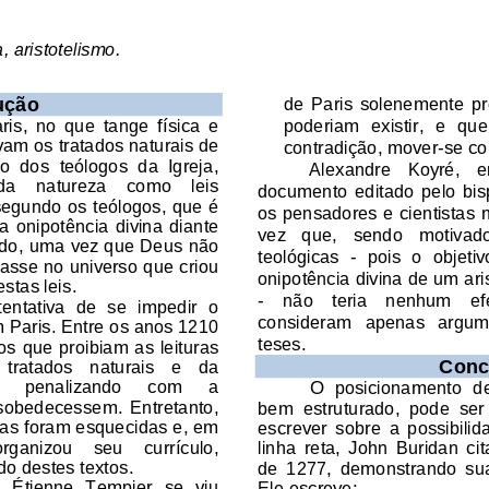
aristotelismo. 
ução
de
Paris  solenemente  pr
poderiam  existir,  e  que
s,  no  que  tange  física  e 
am os tratados naturais de 
contradição, mover
-
se c
o  dos  teólogos  da  Igreja, 
Alexandre   Koyré,   e
a    natureza    como    leis 
documento  editado  pelo  bisp
 segundo os teólogos, que é 
os pensadores e
cientistas
a  onipotência  divina  diante 
vez   que,   sendo   motivado
o, uma vez que Deus não 
teológicas
-
pois  o  objeti
jasse no universo que criou
onipotência divina de um ari
stas leis
.
-
não    teria    nenhum    ef
ntativa  de  se  impedir  o 
consideram 
apenas   argume
 Paris. Entre os anos 1210 
teses.
os que proibiam as leituras 
Conc
 tratados   naturais   e   da 
 
penalizando 
com 
a 
O  posicionamento  de
sobedecessem.  Entretanto, 
bem  estruturado,  pode  ser 
das foram esquecidas e, em 
escrever  sobre  a  possibili
rganizou    seu    currículo, 
linha  reta,  John  Buridan  c
o destes textos.
de  1277,  demonstrando  sua 
,  Étienne  Tempier  se  viu 
Ele escreve: