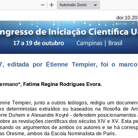
Zoom
Zoom
Out
In
doi:10.20
7
,  editada 
por  Étie
nne  Tempie
r,  fo
i  o  marc
o
ermano*
, Fatima Regina Rodrigues Evora.
ienne Tempi
er,  jun
to a outros teólogos
, redigi
u um  documen
  deterministas  extraídos  ou  baseados  na  filosofi
a  de  Ar
err
e Duhem 
e Alexan
dre Koyr
é - defendem 
posicionamentos 
obr
e as revoluções científicas dos séculos XIV 
e XV
. Es
ta p
lisando os argumentos de ambos os autores 
e s
e há corres
as 
Oresm
e, ambos 
da 
Escola Nominalis
ta de 
Paris.    