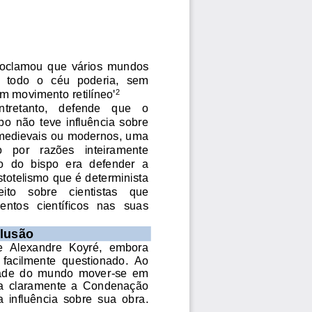
oclamou  que  vários
mundos 
  todo  o  céu  poderia,
sem 
om movimento
retilíneo'
2
ntretanto,   defende   que   o 
o  não  teve  influência  sobre 
 medievais ou modernos, uma 
   por   razões   inteiramente 
vo  do  bispo  era  defender  a 
stotelismo que é determinista
eito    sobre 
ci
e
n
t
i
stas
que
ntos   científicos   nas   suas
lus
ão
  Alexandre  Koyré,  embora 
 facilmente  questionado.  Ao 
dade  do  mundo  mover
-
se  em 
ita  claramente  a  Condenaç
ão 
 influência  sobre  sua  obra. 