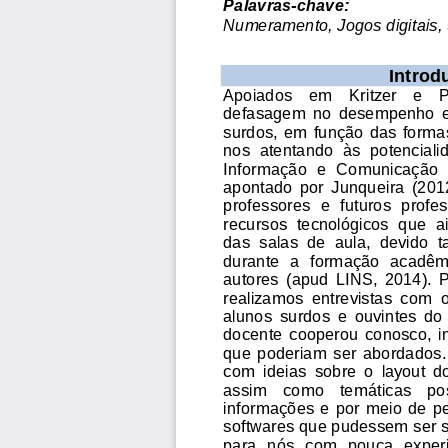
Palavras
-
c
have:
Numeramento
,
Jogos digitais
, 
I
ntrod
A
poia
do
s
em 
Kritzer    e   
defasagem  no  desempenho  e
surdos,  em  função  das  forma
nos  atentando  às  potenciali
Informação  e  Comunicação  
apontado  por 
Junqueira  (201
professores  e  futuros  prof
recursos  tecnológicos  que  a
das  salas  de  aula,  devido  
durante  a  formação  acadêm
autores
(
ap
u
d  LINS,  2014). 
P
realizamos  entrevistas  com 
o
alunos  surdos  e  ouvintes  do 
docente  cooperou  conosco,  i
que  poderiam  ser  abordados. 
com  ideias
sobre  o
layout  d
assim   como   temáticas   pos
informações  e  por  meio  de 
softwares que pudessem ser s
para  nós  com  pouca  exper