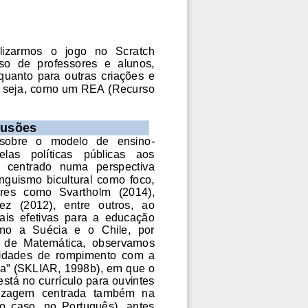
lizarmos   o   jogo   no   Scratch 
so  de  professores  e  alunos, 
 quanto  para  outras  criações  e 
u seja, como um REA (Recurso 
lu
sões
sobre   o   modelo   de   ensino
-
as   políticas   públicas   aos 
,   centrado   numa   perspectiva 
linguismo  bicultural  como  foco, 
ores  como  Svartho
lm  (2014), 
z   (2012),   entre   outros,   ao 
is  efetivas  para  a  educação 
o  a  Suécia  e  o  Chile,  por 
a  de  Matemática,  observamos 
idades  de  rom
pimento  com  a 
ta" (SKLIAR, 
1998
b
)
, em que o 
stá no currículo para ouvintes 
dizagem  centrada  também  na 
o  caso,  no  Português),  antes 