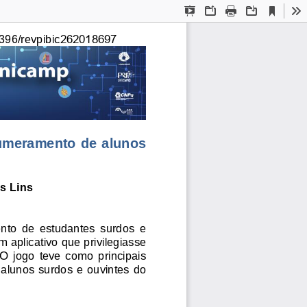
Current
Presentation
Open
Print
Download
To
View
Mode
262018697
396/revpibic
numeramento de alunos 
s Lins
to  de  estudantes  surdos  e 
 aplicativo 
que
privilegia
sse
O  jogo  teve  como  principais
alunos surdos e ouvintes do