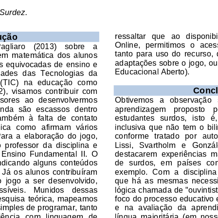
Surdez
.
ressaltar   que   ao   disponibi
ução
Online,  permitimos  o  aces
 Pagliaro    (2013)    sobre    a 
tanto  para  uso  do  recurso, 
m  matemática  dos  alunos 
adaptações sobre o jogo, o
s  equivocadas  de  ensi
no
e 
Educacional Aberto). 
dades  das  Tecnologias  da 
(TIC)  na  educação  como 
Conc
2
)
,  visamos  contribuir  com 
essores  ao  desenvolvermos 
Obtivemos   a
observação   
inda  são  escassos 
dentro 
aprendizagem   proposto   pel
também  à  falta  de  contato 
estudantes   surdos,   isto   é
ica 
como  afirmam  vários 
inclusiva  que  não  tem  o  bi
ara  a  elaboração  do  jogo, 
conforme  tratado  por  aut
  professor
da  disciplina
e 
Lissi,   Svartholm   e   Gonzále
E
nsino 
F
und
amental 
II
.  O 
destacarem  experiências  ma
ndicando  alguns  conteúdos 
de  surdos,  em  países  com
 Já  os  alunos  contribuíram 
exemplo.  Com  a  disciplin
o  jogo  a  ser  desenvolvido, 
que  há  as  mesmas  necess
síveis. 
Munidos   dessas 
lógica chamada de "ouvintis
pesquisa
teórica, mapeamos 
foco do processo educativo e
imples de programar, tanto 
e  na  avaliação  da  apren
iência  com  linguagem  de 
língua  majoritária  (em  noss