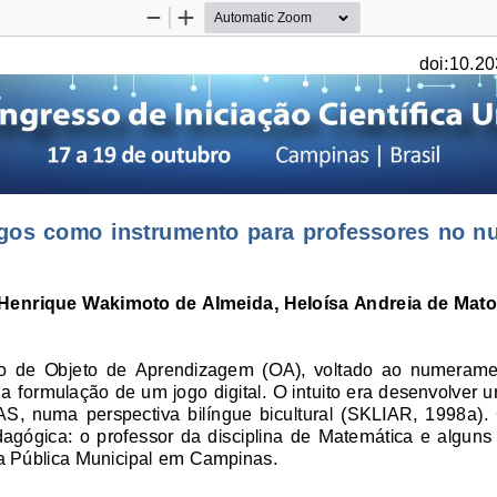
Zoom
Zoom
Out
In
doi:10.20
ogos
como  instrumento
para  professores no 
Henrique Wakimoto de Almeida
, Heloísa Andreia de Mato
o  de  Objeto  de  Aprendizagem  (OA),  voltado  ao  numeramen
o a formulação de um jogo
digital
. 
O 
intuito
era
desenvolver um
RAS,  numa  perspectiva  bilíngue  bicultural  (SKLIAR,  1998
a
).
agógica:  o  professor  da  disciplina
de 
M
atemática
e 
alguns 
a Pú
blica Municipal em Campinas
.