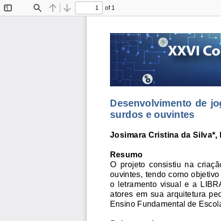
of 1
Toggle
Find
Previous
Next
Sidebar
Desenvolvimento  de  j
surdos e ouvintes
Josimara Cris
tina da Silva
*,
Resumo
O  projeto  consist
iu
na  criaçã
ouvintes, tendo como objetiv
o  le
tramento  visual  e  a  LIB
atores  em  sua  arquitetura  ped
Ensino Fundamental de Escol