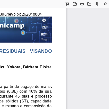
Current
Presentation
Open
Print
Download
To
View
Mode
396/revpibic
262018804
RESIDUAIS   VISANDO 
deu Yokota, Bárbara Eloisa 
  partir de bagaço de malte, 
óbio  (6,8L)  com  40%  de  sua 
urante  45  dias  e  processo 
de  sólidos  (ST),  capacidade 
nio e metano e composição do 