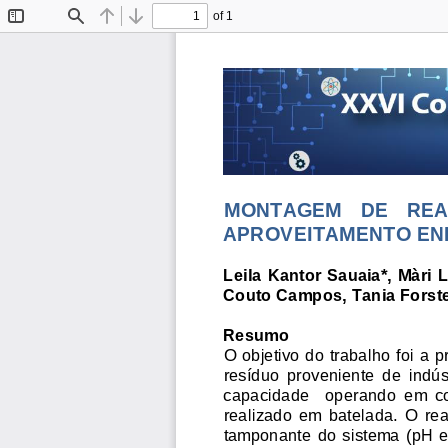
of 1
Toggle
Find
Previous
Next
Sidebar
MONTAGEM   DE   REA
APROVEITAMENTO EN
Leila Kantor Sauaia*, Màri 
Couto Campos, Tania Forste
Resumo 
O objetivo do trabalho foi a 
resíduo  proveniente  de  indúst
capacidade    operando  em  co
realizado  em  batelada.  O  rea
tamponante  do  sistema  (pH 