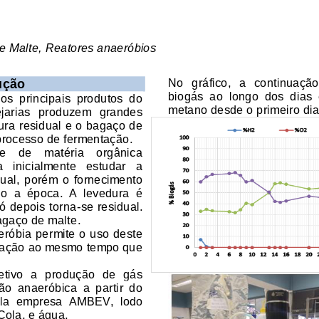
e Malte, Reatores anaeróbios 
No
   gráfico,   a   continuaç
ução
biogás  ao  longo  dos  dias
dos  principais  produtos  do 
metano desde o primeiro dia,
vejarias   produzem   grandes 
ura residual e o bagaço de 
processo de fermentação.
    de    matéria    orgânica 
va   inicialmente   estudar   a 
dual,  porém  o  fornecimento 
o  a  época.  A  levedura  é 
só depois torna
-se residual
.
bagaço de malte
. 
eróbia permite o uso deste 
adação ao mesmo tempo que 
etivo  a  produção  de  gás 
o  anaeróbica  a  partir  do 
ela  empresa  AMBEV,  lodo 
Cola, e água.