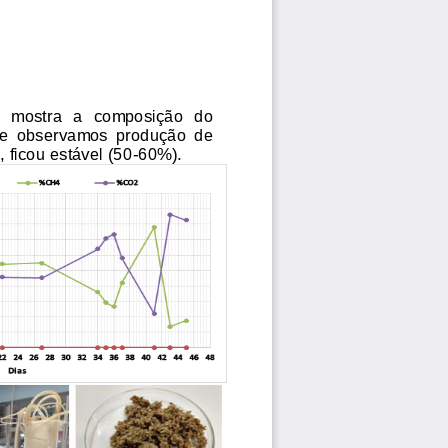
ão   mostra   a  composição  do 
  e  observamos  produção  de 
 ficou estável (50-60%).  