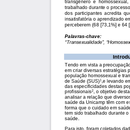
transgênero  e  homossexual
,
trabalhado durante o process
dos  participantes  acredita  qu
insatisfatória
o aprendizado em
perceberem 
(
68 
[
73,1%
]
e
64 
Palavras
-
c
have:
“Transexualidade”, “Homosse
I
ntrod
Tendo em vista a preocupação
em criar diversas estratégias 
população homossexual e tran
de Saúde (SUS)
,
e 
levando e
1
das especificidades destas po
profissionais
,
o objetivo dest
2
analisar a relação que diverso
saúde da Unicamp 
têm com e
forma que o cuidado em saúde
tem sido trabalhado durante 
saúde
.
Para isto, foram coletados da
d