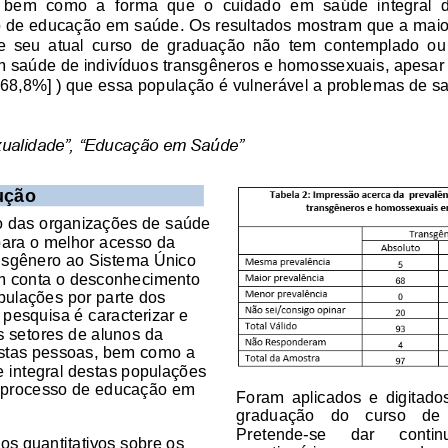
bem  como  a  forma  que  o  cuidado  em  saúde  integral  
o de ed
ucação em saúde
.
Os resultados
mostram
que a 
maio
e  seu  atual  curso
de  graduação  não  tem  contemplad
o
ou
 saúde de indivíduos transgêneros e homossexuais, apesar d
[
68,8%
] )
que essa população é vulnerá
vel a problemas de s
xualidade”, “Educação em Saúde”
ução
 das organizações de saúde 
para o melhor acesso da 
sgênero ao Sistema Único 
m conta o desconhecimento 
pulações por parte dos 
a pes
quisa é caracterizar e 
s setores de alunos da 
stas pessoas, bem como 
a 
 integral destas populações 
o processo de educação em 
Foram  aplicados  e 
digitado
graduação    do    curso   de
Pretende
-
se 
dar 
contin
os quantitativos
sobre os 