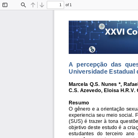
of 1
Toggle
Find
Previous
Next
Sidebar
A  percepção  das  ques
Universidade Estadual
Marcela Q.S. Nunes *, Rafae
C.S. Azevedo, Eloisa H.R.V. 
Resumo
O gênero e a orientação se
experiencia seu meio social.
(SUS) é trazer à tona questõ
objetivo deste estudo é a cria
estudantes 
do  terceiro  ano 