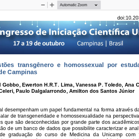
Zoom
Zoom
Out
In
doi:10.20
tões  tran
s
gênero  e  homossexual  por  estuda
 de Campinas
l Gobbo, Ewerton H.R.T. Lima, Vanessa P. Toledo, Ana C
Celeri, Paulo Dalgalarrondo, Amilton dos Santos Júnior
xual desempenham um pa
pel fundamental na forma através da 
 Falar de transgeneridade e homossexualidade na perspectiv
es que são desconhecidas por grande parte dos aca
dêmicos
ção de um banco de dados que possibilite caracterizar e ana
de  graduação  do  curso  de
Medicina  da  Unicamp  com  