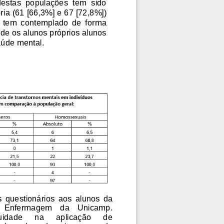
destas  populações  tem  sido 
ria
(
61 [66
,3%] e 
67 
[
72,8%]
)
  tem  contemplado  de  forma 
e os alunos próprios alunos 
aúde mental.
s
questionários 
aos  alunos  da 
E
nfermagem
da   Unicamp. 
uidade 
na 
aplicação 
de 