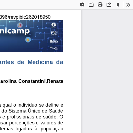
Current
Presentation
Open
Print
Download
To
View
Mode
262018950
396/revpibic
ntes  de  Medicina  da 
arolina 
Constantini,Renata 
qual o indivíduo se define e 
a do Sistema Único de Saúde 
 e profissionais de saúde. O 
lisar percepções e valores de 
temas  ligados  à  população 