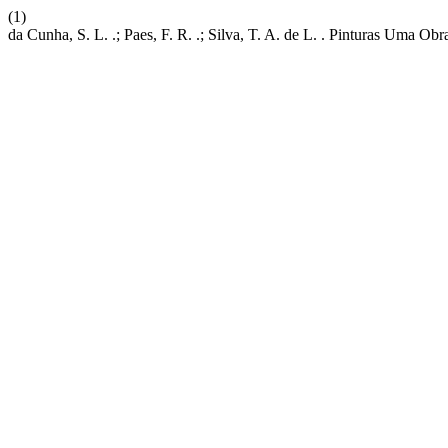
(1)
da Cunha, S. L. .; Paes, F. R. .; Silva, T. A. de L. . Pinturas Uma O