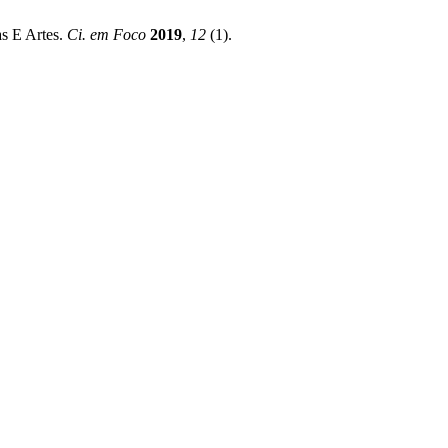
as E Artes.
Ci. em Foco
2019
,
12
(1).