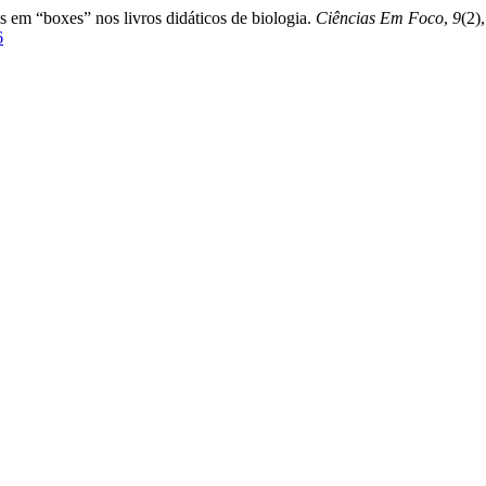
es em “boxes” nos livros didáticos de biologia.
Ciências Em Foco
,
9
(2),
6