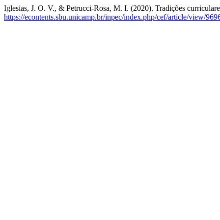
Iglesias, J. O. V., & Petrucci-Rosa, M. I. (2020). Tradições curricular
https://econtents.sbu.unicamp.br/inpec/index.php/cef/article/view/969