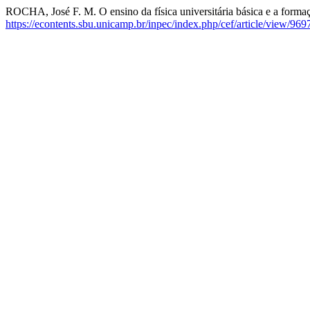
ROCHA, José F. M. O ensino da física universitária básica e a formaç
https://econtents.sbu.unicamp.br/inpec/index.php/cef/article/view/969