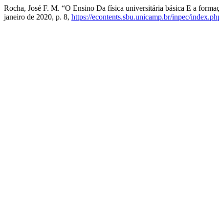
Rocha, José F. M. “O Ensino Da física universitária básica E a for
janeiro de 2020, p. 8,
https://econtents.sbu.unicamp.br/inpec/index.ph