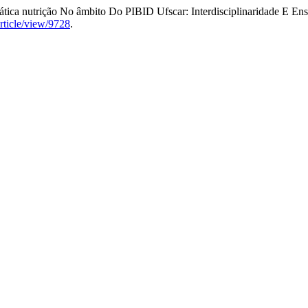
ica nutrição No âmbito Do PIBID Ufscar: Interdisciplinaridade E En
article/view/9728
.