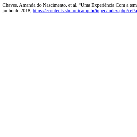
Chaves, Amanda do Nascimento, et al. “Uma Experiência Com a temát
junho de 2018,
https://econtents.sbu.unicamp.br/inpec/index.php/cef/