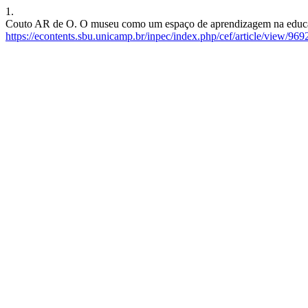
1.
Couto AR de O. O museu como um espaço de aprendizagem na educação i
https://econtents.sbu.unicamp.br/inpec/index.php/cef/article/view/969