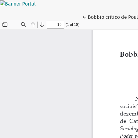
Voltar aos Detalhes do
←
Bobbio crítico de Pou