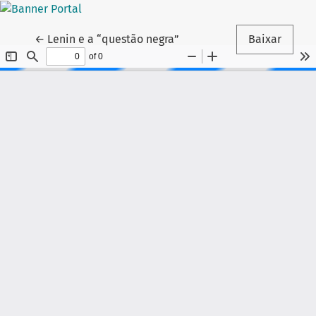
Voltar aos Detalhes do Artigo
←
Lenin e a “questão negra”
Baixar