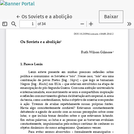
Voltar aos Detalhes do Artigo
←
Os Soviets e a abolição
Baixar