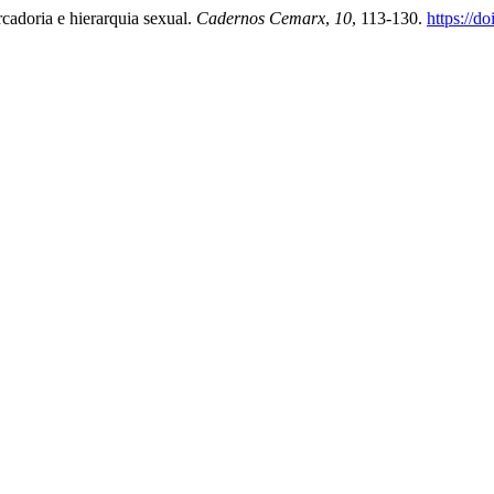
rcadoria e hierarquia sexual.
Cadernos Cemarx
,
10
, 113-130.
https://d