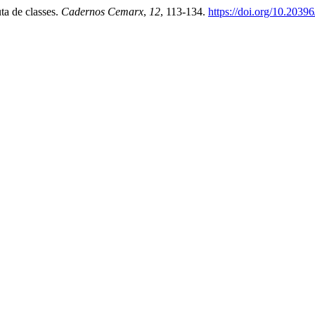
uta de classes.
Cadernos Cemarx
,
12
, 113-134.
https://doi.org/10.2039