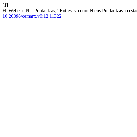
[1]
H. Weber e N. . Poulantzas, “Entrevista com Nicos Poulantzas: o esta
10.20396/cemarx.v0i12.11322
.