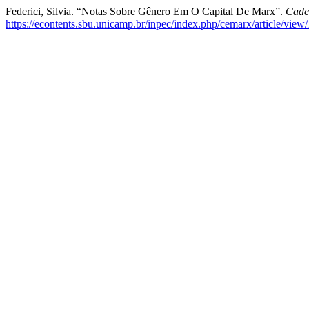
Federici, Silvia. “Notas Sobre Gênero Em O Capital De Marx”.
Cade
https://econtents.sbu.unicamp.br/inpec/index.php/cemarx/article/view