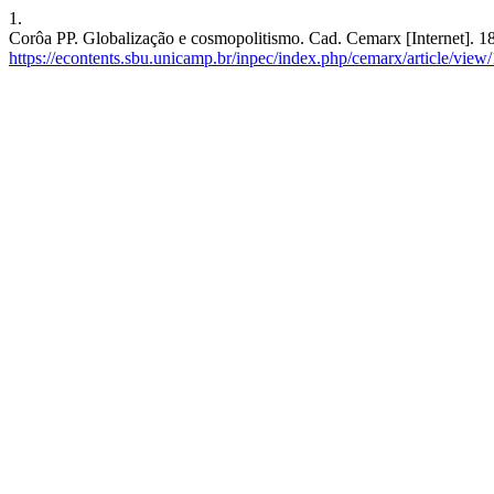
1.
Corôa PP. Globalização e cosmopolitismo. Cad. Cemarx [Internet]. 18
https://econtents.sbu.unicamp.br/inpec/index.php/cemarx/article/view