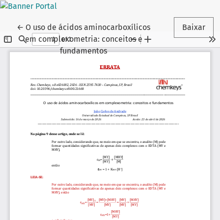
Voltar aos Detalhes do Artigo
←
O uso de ácidos aminocarboxílicos
Baixar
em complexometria: conceitos e
fundamentos