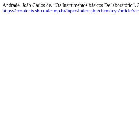
Andrade, João Carlos de. “Os Instrumentos básicos De laboratório”.
https://econtents.sbu.unicamp.br/inpec/index.php/chemkeys/article/v