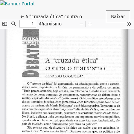
Voltar aos Detalhes do Artigo
←
A “cruzada ética” contra o
Baixar
marxismo