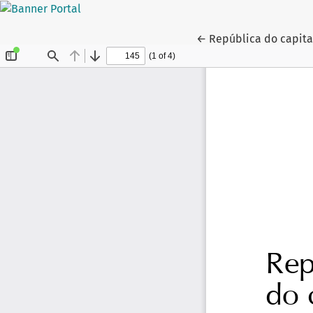
Voltar aos Detalhes 
←
República do capita