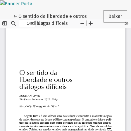
Voltar aos Detalhes do Artigo
←
O sentido da liberdade e outros
Baixar
diálogos difíceis