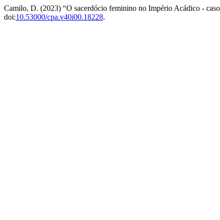
Camilo, D. (2023) “O sacerdócio feminino no Império Acádico - caso
doi:
10.53000/cpa.v40i00.18228
.