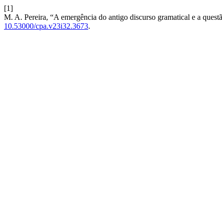
[1]
M. A. Pereira, “A emergência do antigo discurso gramatical e a questã
10.53000/cpa.v23i32.3673
.