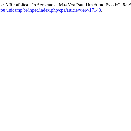
ro : A República não Serpenteia, Mas Voa Para Um ótimo Estado”.
Revi
.sbu.unicamp.br/inpec/index.php/cpa/article/view/17143
.