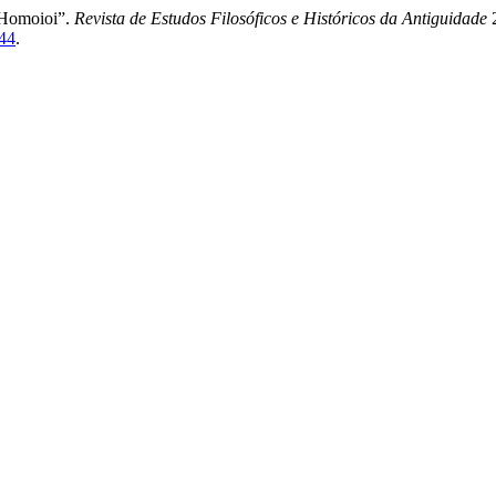
 Homoioi”.
Revista de Estudos Filosóficos e Históricos da Antiguidade
2
144
.