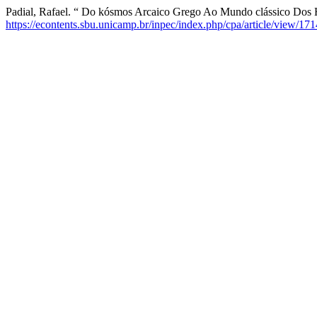
Padial, Rafael. “ Do kósmos Arcaico Grego Ao Mundo clássico Dos
https://econtents.sbu.unicamp.br/inpec/index.php/cpa/article/view/17