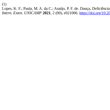
(1)
Lopes, K. F.; Paula, M. A. da C.; Araújo, P. F. de. Dança, Deficiên
Intern. Exten. UNICAMP
2021
,
2
(00), e021006.
https://doi.org/10.