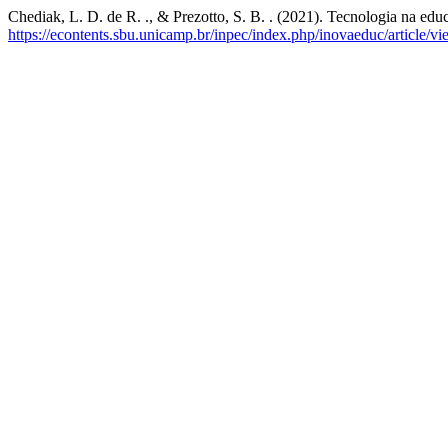
Chediak, L. D. de R. ., & Prezotto, S. B. . (2021). Tecnologia na ed
https://econtents.sbu.unicamp.br/inpec/index.php/inovaeduc/article/v