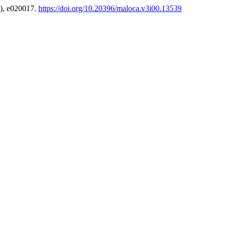
), e020017.
https://doi.org/10.20396/maloca.v3i00.13539