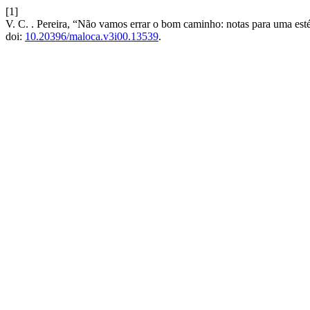
[1]
V. C. . Pereira, “Não vamos errar o bom caminho: notas para uma est
doi:
10.20396/maloca.v3i00.13539
.