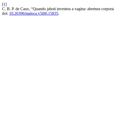
[1]
C. B. P. de Caux, “Quando jaboti inventou a vagina: abertura corpora
doi:
10.20396/maloca.v5i00.15835
.